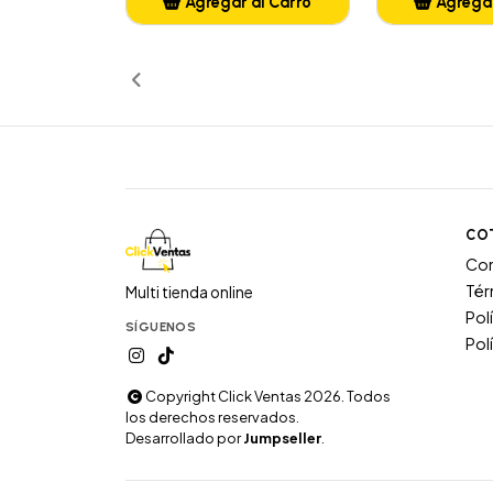
Agregar al Carro
Agregar
Añadido
Añ
CO
Co
Tér
Multi tienda online
Pol
SÍGUENOS
Pol
Copyright Click Ventas 2026. Todos
los derechos reservados.
Desarrollado por
Jumpseller
.