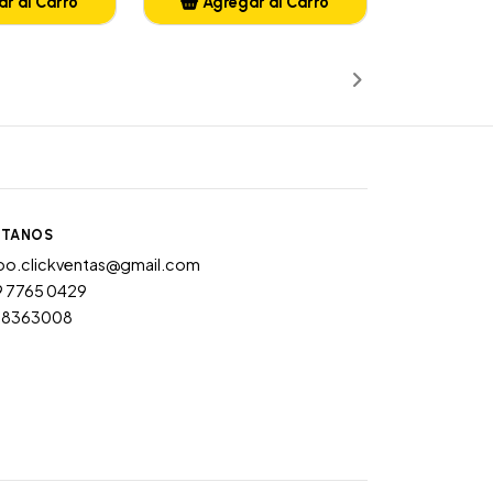
r al Carro
Agregar al Carro
ñadido
Añadido
TANOS
po.clickventas@gmail.com
9 7765 0429
28363008