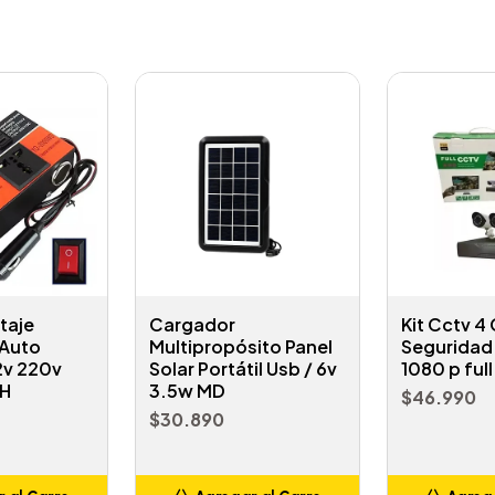
taje
Cargador
Kit Cctv 4
Auto
Multipropósito Panel
Seguridad
2v 220v
Solar Portátil Usb / 6v
1080 p ful
CH
3.5w MD
$46.990
$30.890