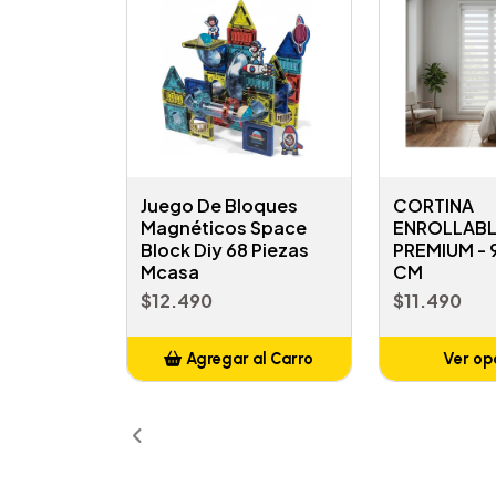
Juego De Bloques
CORTINA
Magnéticos Space
ENROLLABL
Block Diy 68 Piezas
PREMIUM -
Mcasa
CM
$12.490
$11.490
Agregar al Carro
Ver op
Añadido