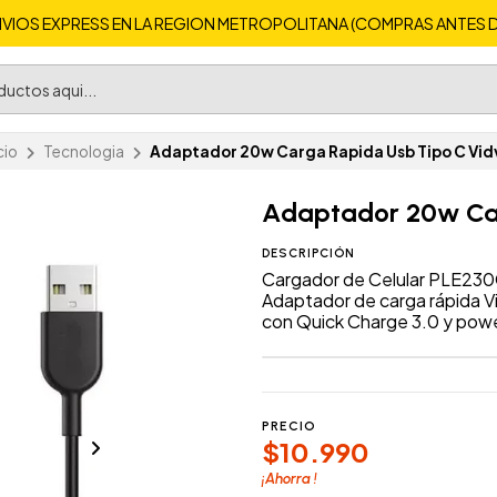
VIOS EXPRESS EN LA REGION METROPOLITANA (COMPRAS ANTES DE 
cio
Tecnologia
Adaptador 20w Carga Rapida Usb Tipo C Vid
Adaptador 20w Car
DESCRIPCIÓN
Cargador de Celular PLE230
Adaptador de carga rápida 
con Quick Charge 3.0 y powe
PRECIO
$10.990
¡Ahorra
!