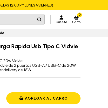
LAS 12:00 PM LUNES A VIERNES)
0
Cuenta
Carro
vie
ga Rapida Usb Tipo C Vidvie
C 20w Vidvie
Vidvie de 2 puertos USB-A / USB-C de 20W
r delivery de 18W.
AGREGAR AL CARRO