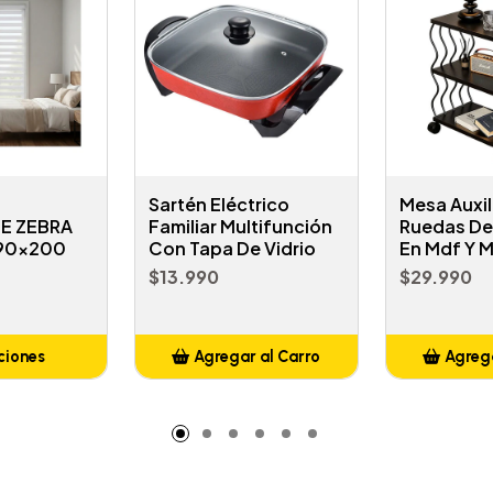
Sartén Eléctrico
Mesa Auxil
E ZEBRA
Familiar Multifunción
Ruedas De 
 90x200
Con Tapa De Vidrio
En Mdf Y M
$13.990
$29.990
ciones
Agregar al Carro
Agrega
Añadido
A