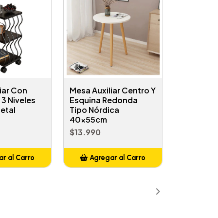
iar Con
Mesa Auxiliar Centro Y
3 Niveles
Esquina Redonda
etal
Tipo Nórdica
40x55cm
$13.990
r al Carro
Agregar al Carro
ñadido
Añadido