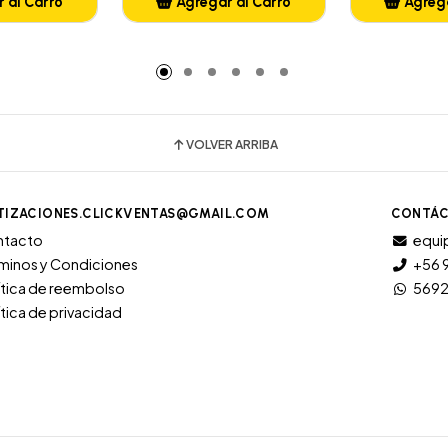
 al Carro
Agregar al Carro
Agrega
adido
Añadido
A
VOLVER ARRIBA
TIZACIONES.CLICKVENTAS@GMAIL.COM
CONTÁC
ntacto
equi
minos y Condiciones
+56 
ítica de reembolso
569
ítica de privacidad