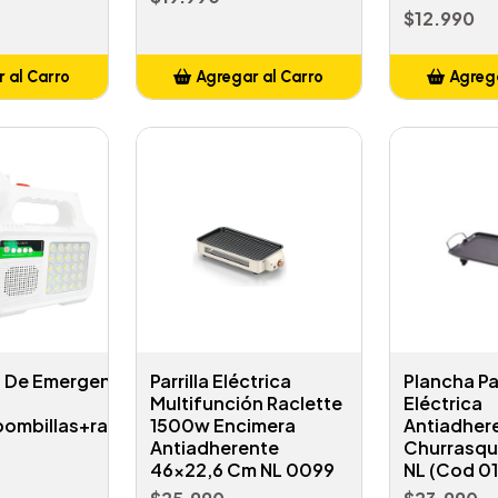
$12.990
 al Carro
Agregar al Carro
Agrega
adido
Añadido
A
a De Emergencia
Parrilla Eléctrica
Plancha Par
Multifunción Raclette
Eléctrica
bombillas+radio+pr
1500w Encimera
Antiadher
Antiadherente
Churrasqu
46x22,6 Cm NL 0099
NL (Cod 0