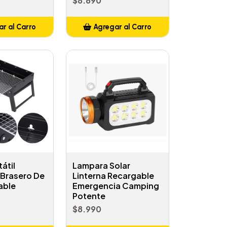
$8.690
r al Carro
Agregar al Carro
ñadido
Añadido
tátil
Lampara Solar
Brasero De
Linterna Recargable
able
Emergencia Camping
Potente
$8.990