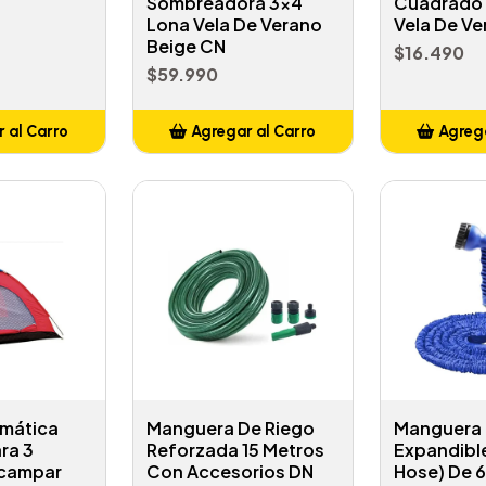
Sombreadora 3x4
Cuadrado 
Lona Vela De Verano
Vela De Ve
Beige CN
$16.490
$59.990
 al Carro
Agregar al Carro
Agrega
adido
Añadido
A
mática
Manguera De Riego
Manguera
ra 3
Reforzada 15 Metros
Expandibl
Acampar
Con Accesorios DN
Hose) De 