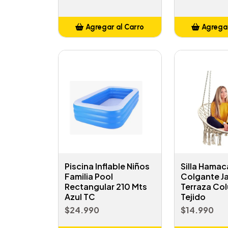
Agregar al Carro
Agregar
Añadido
Añ
Piscina Inflable Niños
Silla Hamac
Familia Pool
Colgante Ja
Rectangular 210 Mts
Terraza Co
Azul TC
Tejido
$24.990
$14.990