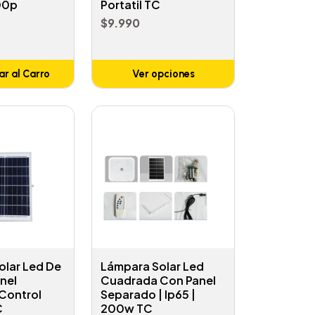
00p
Portatil TC
$9.990
r al Carro
Ver opciones
ñadido
olar Led De
Lámpara Solar Led
anel
Cuadrada Con Panel
Control
Separado | Ip65 |
C
200w TC