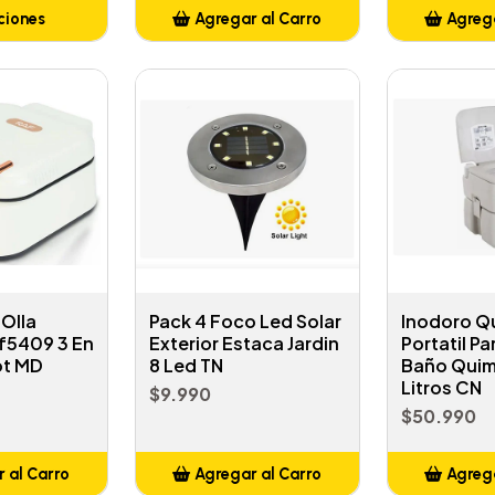
ciones
Agregar al Carro
Agrega
Añadido
A
 Olla
Pack 4 Foco Led Solar
Inodoro Q
af5409 3 En
Exterior Estaca Jardin
Portatil P
Pot MD
8 Led TN
Baño Quim
Litros CN
$9.990
$50.990
 al Carro
Agregar al Carro
Agrega