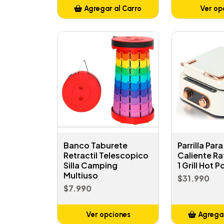
Agregar al Carro
Ver op
Añadido
Banco Taburete
Parrilla Para
Retractil Telescopico
Caliente R
Silla Camping
1 Grill Hot 
Multiuso
$31.990
$7.990
Ver opciones
Agregar