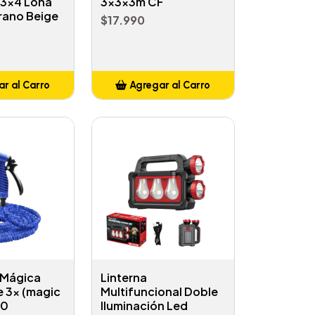
3x4 Lona
3x3x3m CF
rano Beige
$17.990
r al Carro
Agregar al Carro
ñadido
Añadido
 Mágica
Linterna
e 3x (magic
Multifuncional Doble
60
Iluminación Led