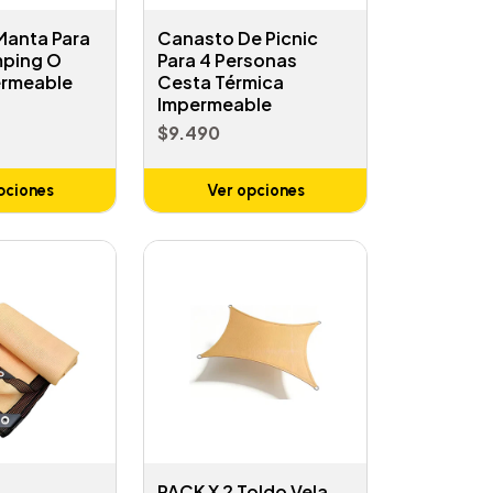
Manta Para
Canasto De Picnic
mping O
Para 4 Personas
ermeable
Cesta Térmica
Impermeable
$9.490
pciones
Ver opciones
PACK X 2 Toldo Vela