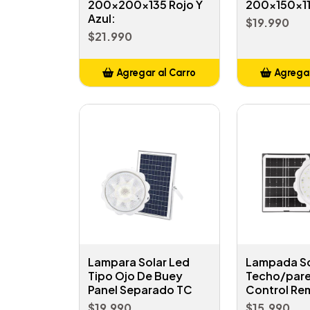
200x200x135 Rojo Y
200x150x11
Azul:
$19.990
$21.990
Agregar al Carro
Agregar
Añadido
Añ
Lampara Solar Led
Lampada So
Tipo Ojo De Buey
Techo/par
Panel Separado TC
Control Re
$19.990
$15.990