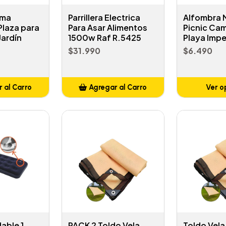
ama
Parrillera Electrica
Alfombra 
Plaza para
Para Asar Alimentos
Picnic Ca
Jardín
1500w Raf R.5425
Playa Imp
$31.990
$6.490
 al Carro
Agregar al Carro
Ver o
adido
Añadido
lable 1
PACK 2 Toldo Vela
Toldo Vela