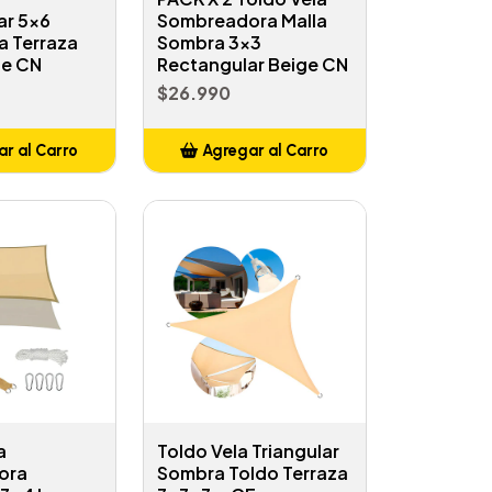
ar 5x6
Sombreadora Malla
a Terraza
Sombra 3x3
ge CN
Rectangular Beige CN
$26.990
r al Carro
Agregar al Carro
ñadido
Añadido
a
Toldo Vela Triangular
ora
Sombra Toldo Terraza