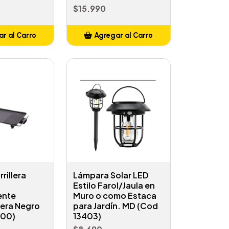
$15.990
r al Carro
Agregar al Carro
ñadido
Añadido
rillera
Lámpara Solar LED
Estilo Farol/Jaula en
ente
Muro o como Estaca
era Negro
para Jardín. MD (Cod
100)
13403)