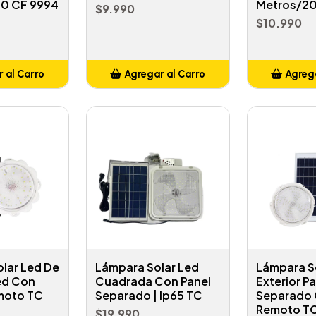
0 CF 9994
Metros/2
$9.990
$10.990
 al Carro
Agregar al Carro
Agrega
adido
Añadido
A
lar Led De
Lámpara Solar Led
Lámpara S
ed Con
Cuadrada Con Panel
Exterior P
moto TC
Separado | Ip65 TC
Separado 
Remoto T
$19.990