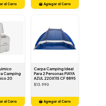
r al Carro
Agregar al Carro
ñadido
Añadido
uimico
Carpa Camping Ideal
ara Camping
Para 2 Personas PlAYA
ico 20
AZUL 220X115 CF 8895
$13.990
r al Carro
Agregar al Carro