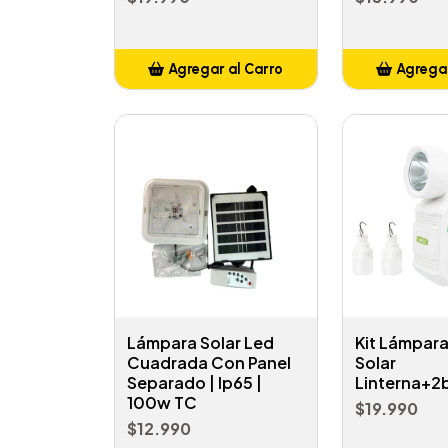
Agregar al Carro
Agregar
Añadido
Añ
Lámpara Solar Led
Kit Lámpar
Cuadrada Con Panel
Solar
Separado | Ip65 |
Linterna+2
100w TC
$19.990
$12.990