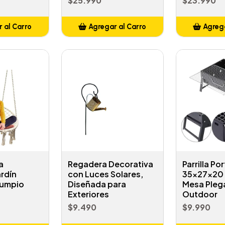
$25.990
$23.990
 al Carro
Agregar al Carro
Agrega
adido
Añadido
A
a
Regadera Decorativa
Parrilla Por
rdín
con Luces Solares,
35x27x20 
lumpio
Diseñada para
Mesa Pleg
Exteriores
Outdoor
$9.490
$9.990