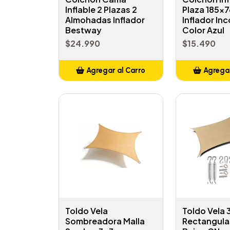
Inflable 2 Plazas 2
Plaza 185x7
Almohadas Inflador
Inflador In
Bestway
Color Azul
$24.990
$15.490
Agregar al Carro
Agregar
Añadido
Añ
Toldo Vela
Toldo Vela 
Sombreadora Malla
Rectangula