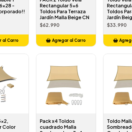
6x28 -
Rectangular 5x6
Rectangul
corporado!!
Toldos Para Terraza
Toldos Par
Jardín Malla Beige CN
Jardín Bei
$62.990
$33.990
 al Carro
Agregar al Carro
Agrega
adido
Añadido
A
3x2,
Pack x4 Toldos
Toldo Mall
r Color
cuadrado Malla
Sombread