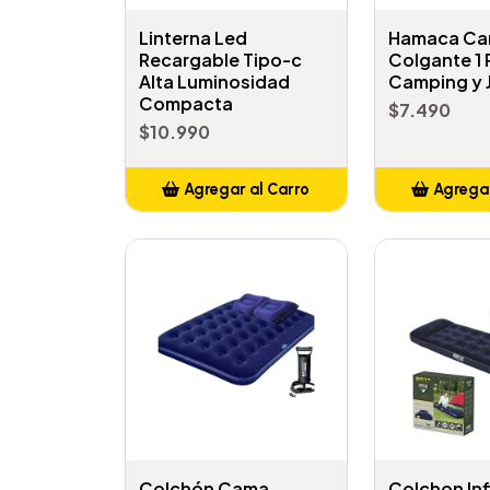
Linterna Led
Hamaca C
Recargable Tipo-c
Colgante 1 
Alta Luminosidad
Camping y 
Compacta
$7.490
$10.990
Agregar al Carro
Agregar
Añadido
Añ
Colchón Cama
Colchon Inf