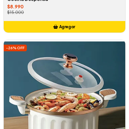
$8.990
$15.000
Agregar
Añadido
-26% OFF