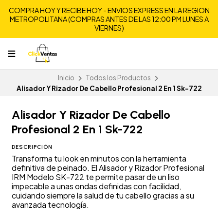
COMPRA HOY Y RECIBE HOY - ENVIOS EXPRESS EN LA REGION
METROPOLITANA (COMPRAS ANTES DE LAS 12:00 PM LUNES A
VIERNES)
Inicio
Todos los Productos
Alisador Y Rizador De Cabello Profesional 2 En 1 Sk-722
Alisador Y Rizador De Cabello
Profesional 2 En 1 Sk-722
DESCRIPCIÓN
Transforma tu look en minutos con la herramienta
definitiva de peinado. El Alisador y Rizador Profesional
IRM Modelo SK-722 te permite pasar de un liso
impecable a unas ondas definidas con facilidad,
cuidando siempre la salud de tu cabello gracias a su
avanzada tecnología.