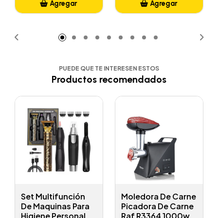
Agregar
Agregar
Añadido
Añadido
PUEDE QUE TE INTERESEN ESTOS
Productos recomendados
Set Multifunción
Moledora De Carne
De Maquinas Para
Picadora De Carne
Higiene Personal
Raf R3364 1000w