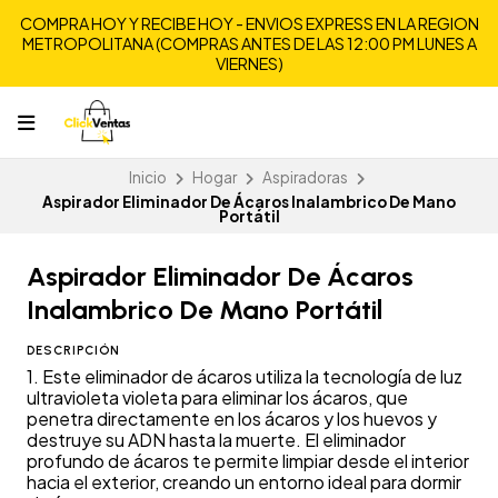
COMPRA HOY Y RECIBE HOY - ENVIOS EXPRESS EN LA REGION
METROPOLITANA (COMPRAS ANTES DE LAS 12:00 PM LUNES A
VIERNES)
Inicio
Hogar
Aspiradoras
Aspirador Eliminador De Ácaros Inalambrico De Mano
Portátil
Aspirador Eliminador De Ácaros
Inalambrico De Mano Portátil
DESCRIPCIÓN
1. Este eliminador de ácaros utiliza la tecnología de luz
ultravioleta violeta para eliminar los ácaros, que
penetra directamente en los ácaros y los huevos y
destruye su ADN hasta la muerte. El eliminador
profundo de ácaros te permite limpiar desde el interior
hacia el exterior, creando un entorno ideal para dormir