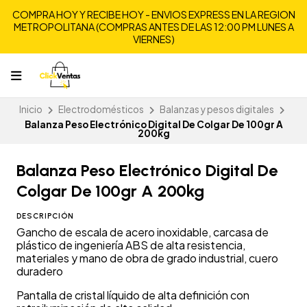
COMPRA HOY Y RECIBE HOY - ENVIOS EXPRESS EN LA REGION
METROPOLITANA (COMPRAS ANTES DE LAS 12:00 PM LUNES A
VIERNES)
Inicio
Electrodomésticos
Balanzas y pesos digitales
Balanza Peso Electrónico Digital De Colgar De 100gr A
200kg
Balanza Peso Electrónico Digital De
Colgar De 100gr A 200kg
DESCRIPCIÓN
Gancho de escala de acero inoxidable, carcasa de
plástico de ingeniería ABS de alta resistencia,
materiales y mano de obra de grado industrial, cuero
duradero
Pantalla de cristal líquido de alta definición con