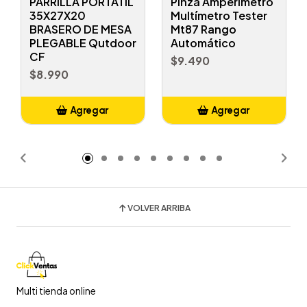
PARRILLA PORTATIL
Pinza Amperímetro
35X27X20
Multímetro Tester
BRASERO DE MESA
Mt87 Rango
PLEGABLE Qutdoor
Automático
CF
$9.490
$8.990
Agregar
Agregar
Añadido
Añadido
VOLVER ARRIBA
Multi tienda online