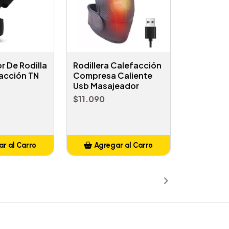
 De Rodilla
Rodillera Calefacción
acción TN
Compresa Caliente
Usb Masajeador
$11.090
r al Carro
Agregar al Carro
ñadido
Añadido