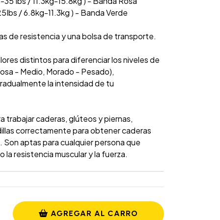
s-35 Ibs / 11.3kg-15.8kg ) - Banda Rosa
25Ibs / 6.8kg-11.3kg ) - Banda Verde
as de resistencia y una bolsa de transporte.
ores distintos para diferenciar los niveles de
 Rosa - Medio, Morado - Pesado),
radualmente la intensidad de tu
 trabajar caderas, glúteos y piernas,
dillas correctamente para obtener caderas
s. Son aptas para cualquier persona que
 la resistencia muscular y la fuerza.
AGREGAR AL CARRO