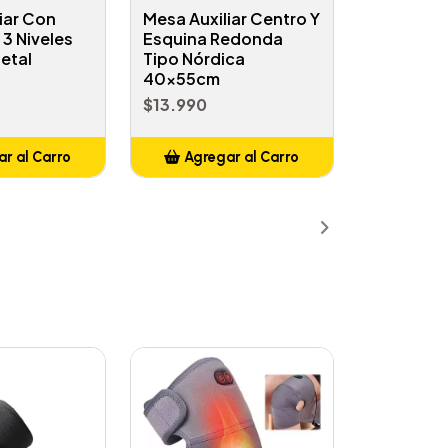
iar Con
Mesa Auxiliar Centro Y
3 Niveles
Esquina Redonda
etal
Tipo Nórdica
40x55cm
$13.990
r al Carro
Agregar al Carro
ñadido
Añadido