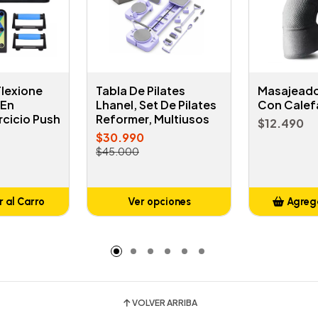
Flexione
Tabla De Pilates
Masajeador
 En
Lhanel, Set De Pilates
Con Calef
rcicio Push
Reformer, Multiusos
$12.490
$30.990
$45.000
 al Carro
Ver opciones
Agrega
adido
A
VOLVER ARRIBA