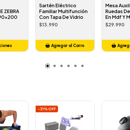
Sartén Eléctrico
Mesa Auxil
E ZEBRA
Familiar Multifunción
Ruedas De 
 90x200
Con Tapa De Vidrio
En Mdf Y M
$13.990
$29.990
ciones
Agregar al Carro
Agrega
Añadido
A
-31% OFF