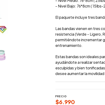
- Nivel Medio: 76*8cm ( 25Ib
- Nivel Bajo: 76*8cm ( 15Ibs-
El paquete incluye tres band
Las bandas vienen en tres col
resistencia (Verde - Ligero,
permitiéndote incrementar g
entrenamiento.
Estas bandas son ideales para
ayudándote a realizar senta
esculpidas y bien tonificada
desee aumentar la movilidad o
PRECIO
$6.990