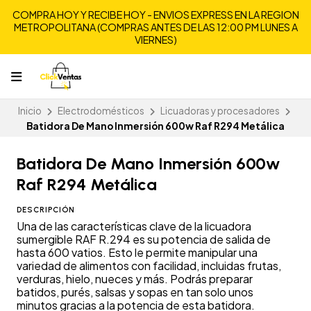
COMPRA HOY Y RECIBE HOY - ENVIOS EXPRESS EN LA REGION
METROPOLITANA (COMPRAS ANTES DE LAS 12:00 PM LUNES A
VIERNES)
Inicio
Electrodomésticos
Licuadoras y procesadores
Batidora De Mano Inmersión 600w Raf R294 Metálica
Batidora De Mano Inmersión 600w
Raf R294 Metálica
DESCRIPCIÓN
Una de las características clave de la licuadora
sumergible RAF R.294 es su potencia de salida de
hasta 600 vatios. Esto le permite manipular una
variedad de alimentos con facilidad, incluidas frutas,
verduras, hielo, nueces y más. Podrás preparar
batidos, purés, salsas y sopas en tan solo unos
minutos gracias a la potencia de esta batidora.