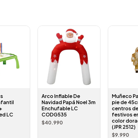
os
Arco Inflable De
Muñeco Pa
fantil
Navidad Papá Noel 3m
pie de 45
+
Enchufable LC
centros d
ed LC
CODG535
festivos en
color dora
$40.990
(JPR 2512)
$9.990