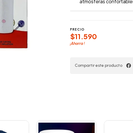
atmósferas confortable
PRECIO
$11.590
¡Ahorra
!
Compartir este producto