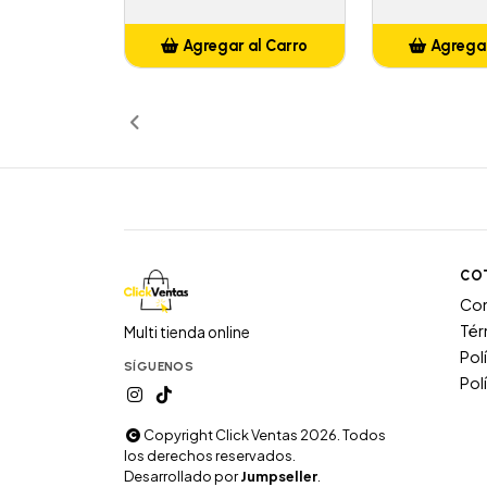
Agregar al Carro
Agregar
Añadido
Añ
CO
Co
Tér
Multi tienda online
Pol
SÍGUENOS
Pol
Copyright Click Ventas 2026. Todos
los derechos reservados.
Desarrollado por
Jumpseller
.