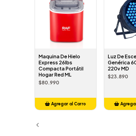
Maquina De Hielo
Luz De Esce
Express 26lbs
Genérica 60
Compacta Portátil
220v MD
Hogar Red ML
$23.890
$80.990
Agregar al Carro
Agregar
Añadido
Añ