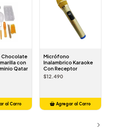
 Chocolate
Micrófono
Amarilla con
Inalambrico Karaoke
uminio Qatar
Con Receptor
$12.490
r al Carro
Agregar al Carro
ñadido
Añadido