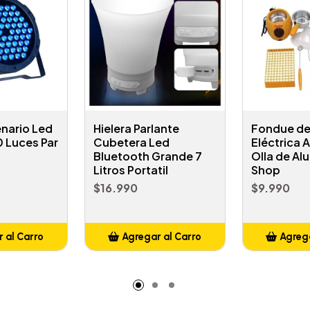
nario Led
Hielera Parlante
Fondue de
 Luces Par
Cubetera Led
Eléctrica 
Bluetooth Grande 7
Olla de Al
Litros Portatil
Shop
$16.990
$9.990
 al Carro
Agregar al Carro
Agrega
adido
Añadido
A