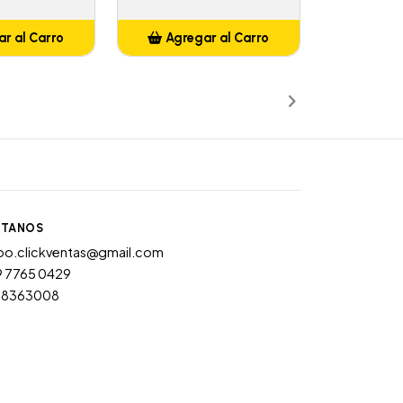
r al Carro
Agregar al Carro
ñadido
Añadido
TANOS
po.clickventas@gmail.com
9 7765 0429
28363008