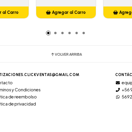
 al Carro
Agregar al Carro
Agrega
adido
Añadido
A
VOLVER ARRIBA
TIZACIONES.CLICKVENTAS@GMAIL.COM
CONTÁC
ntacto
equi
minos y Condiciones
+56 
ítica de reembolso
569
ítica de privacidad