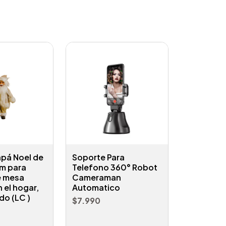
pá Noel de
Soporte Para
cm para
Telefono 360° Robot
e mesa
Cameraman
 el hogar,
Automatico
do (LC )
$7.990