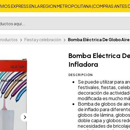
VIOS EXPRESS EN LA REGION METROPOLITANA (COMPRAS ANTES DE 
Productos
Fiesta y celebración
Bomba Eléctrica De Globo Aire
Bomba Eléctrica D
Infladora
DESCRIPCIÓN
Se puede utilizar para ar
festivales, fiestas, cel
decoración de activida
modificada es mucho más
Bomba de globos de aire
de inflado para diferent
globos de lámina, globos
doble capa y globos red
necesidades de bricolaj