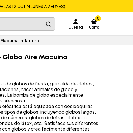
LAS 12:00 PM LUNES A VIERNES)
0
Cuenta
Carro
 Maquina Infladora
e Globo Aire Maquina
co de globos de fiesta, guirnalda de globos,
ebraciones, hacer animales de globo y
des. La bomba de globo especialmente
 silenciosa
 eléctrica está equipada con dos boquillas
es tipos de globos, incluyendo globos largos,
 de números, globos de letras, globos de
ondos de látex, etc. Satisface sus diferentes
e con globos y crea fácilmente diferentes