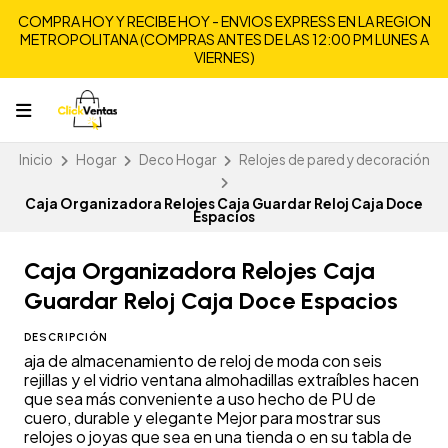
COMPRA HOY Y RECIBE HOY - ENVIOS EXPRESS EN LA REGION
METROPOLITANA (COMPRAS ANTES DE LAS 12:00 PM LUNES A
VIERNES)
Inicio
Hogar
Deco Hogar
Relojes de pared y decoración
Caja Organizadora Relojes Caja Guardar Reloj Caja Doce
Espacios
Caja Organizadora Relojes Caja
Guardar Reloj Caja Doce Espacios
DESCRIPCIÓN
aja de almacenamiento de reloj de moda con seis
rejillas y el vidrio ventana almohadillas extraíbles hacen
que sea más conveniente a uso hecho de PU de
cuero, durable y elegante Mejor para mostrar sus
relojes o joyas que sea en una tienda o en su tabla de