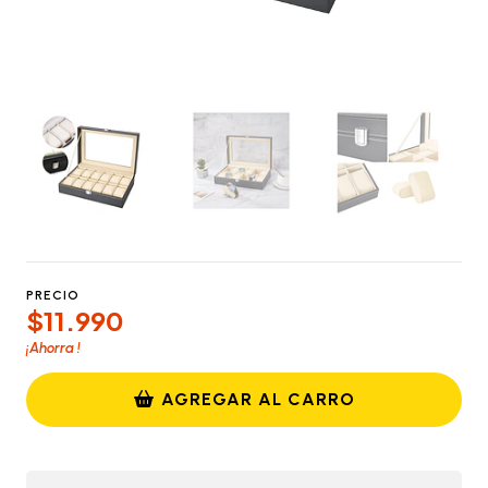
PRECIO
$11.990
¡Ahorra
!
AGREGAR AL CARRO