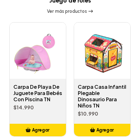
Juego de roles
Ver más productos
Carpa De Playa De
Carpa Casa Infantil
Juguete Para Bebés
Plegable
Con Piscina TN
Dinosaurio Para
Niños TN
$14.990
$10.990
Agregar
Agregar