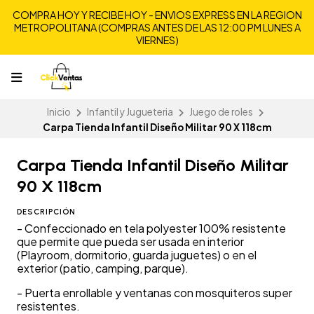
COMPRA HOY Y RECIBE HOY - ENVIOS EXPRESS EN LA REGION
METROPOLITANA (COMPRAS ANTES DE LAS 12:00 PM LUNES A
VIERNES)
Inicio
Infantil y Jugueteria
Juego de roles
Carpa Tienda Infantil Diseño Militar 90 X 118cm
Carpa Tienda Infantil Diseño Militar
90 X 118cm
DESCRIPCIÓN
- Confeccionado en tela polyester 100% resistente
que permite que pueda ser usada en interior
(Playroom, dormitorio, guarda juguetes) o en el
exterior (patio, camping, parque).
- Puerta enrollable y ventanas con mosquiteros super
resistentes.