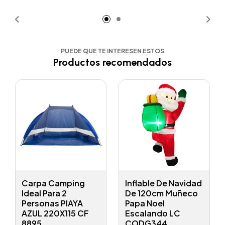
Añadido
Añadido
PUEDE QUE TE INTERESEN ESTOS
Productos recomendados
Carpa Camping
Inflable De Navidad
Ideal Para 2
De 120cm Muñeco
Personas PlAYA
Papa Noel
AZUL 220X115 CF
Escalando LC
8895
CODG344