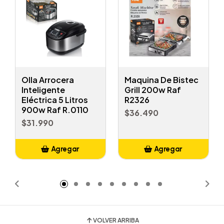
Olla Arrocera
Maquina De Bistec
Inteligente
Grill 200w Raf
Eléctrica 5 Litros
R2326
900w Raf R.0110
$36.490
$31.990
Agregar
Agregar
Añadido
Añadido
VOLVER ARRIBA