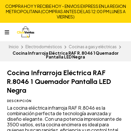
COMPRA HOY Y RECIBE HOY - ENVIOS EXPRESS EN LA REGION
METROPOLITANA (COMPRAS ANTES DE LAS 12:00 PM LUNES A
VIERNES)
Inicio
Electrodomésticos
Cocinas a gas y eléctricas
Cocina Infrarroja Eléctrica RAF R.8046 1 Quemador
Pantalla LED Negra
Cocina Infrarroja Eléctrica RAF
R.8046 1 Quemador Pantalla LED
Negra
DESCRIPCIÓN
La cocina eléctrica infrarroja RAF R.8046 es la
combinación perfecta de tecnología avanzada y
diseño elegante. Con una potencia impresionante de
3500 vatios, esta cocina encimera es ideal para
quienes buscan rapidez, eficiencia y un control total