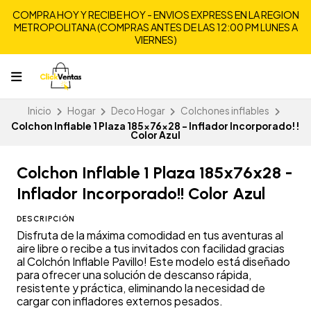
COMPRA HOY Y RECIBE HOY - ENVIOS EXPRESS EN LA REGION
METROPOLITANA (COMPRAS ANTES DE LAS 12:00 PM LUNES A
VIERNES)
Inicio
Hogar
Deco Hogar
Colchones inflables
Colchon Inflable 1 Plaza 185x76x28 - Inflador Incorporado!!
Color Azul
Colchon Inflable 1 Plaza 185x76x28 -
Inflador Incorporado!! Color Azul
DESCRIPCIÓN
Disfruta de la máxima comodidad en tus aventuras al
aire libre o recibe a tus invitados con facilidad gracias
al Colchón Inflable Pavillo! Este modelo está diseñado
para ofrecer una solución de descanso rápida,
resistente y práctica, eliminando la necesidad de
cargar con infladores externos pesados.