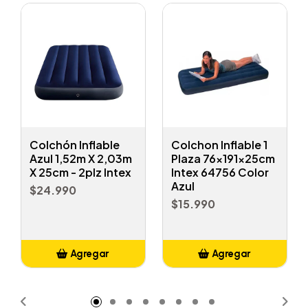
Colchón Inflable
Colchon Inflable 1
Azul 1,52m X 2,03m
Plaza 76x191x25cm
X 25cm - 2plz Intex
Intex 64756 Color
Azul
$24.990
$15.990
Agregar
Agregar
Añadido
Añadido