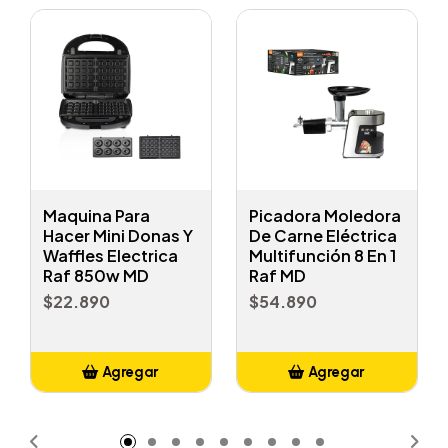
Maquina Para
Picadora Moledora
Hacer Mini Donas Y
De Carne Eléctrica
Waffles Electrica
Multifunción 8 En 1
Raf 850w MD
Raf MD
$22.890
$54.890
Agregar
Agregar
Añadido
Añadido