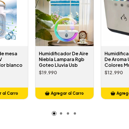
 de mesa
Humidificador De Aire
Humidifica
V
Niebla Lampara Rgb
De Aroma 
dor blanco
Goteo Lluvia Usb
Colores M
$19.990
$12.990
 al Carro
Agregar al Carro
Agrega
adido
Añadido
A