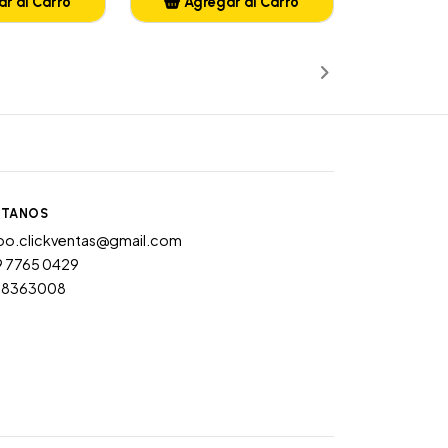
r al Carro
Agregar al Carro
ñadido
Añadido
TANOS
po.clickventas@gmail.com
9 7765 0429
28363008