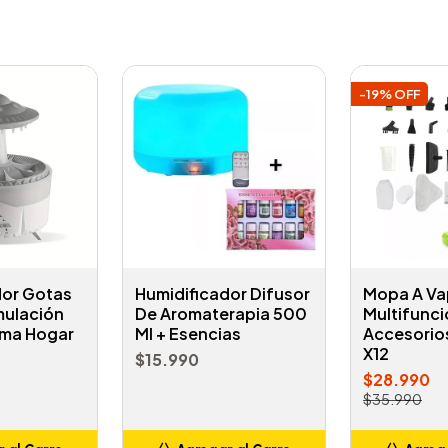
-19% OFF
dor Gotas
Humidificador Difusor
Mopa A Va
mulación
De Aromaterapia 500
Multifuncio
oma Hogar
Ml + Esencias
Accesorio
X12
$15.990
$28.990
$35.990