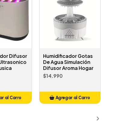
dor Difusor
Humidificador Gotas
Ultrasonico
De Agua Simulación
usica
Difusor Aroma Hogar
$14.990
r al Carro
Agregar al Carro
ñadido
Añadido