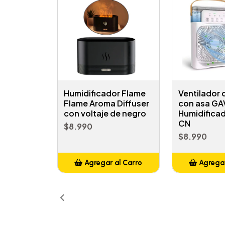
Humidificador Flame
Ventilador
Flame Aroma Diffuser
con asa GA
con voltaje de negro
Humidifica
CN
$8.990
$8.990
Agregar al Carro
Agregar
Añadido
Añ