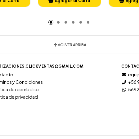
 al Carro
Agregar al Carro
Agrega
adido
Añadido
A
VOLVER ARRIBA
TIZACIONES.CLICKVENTAS@GMAIL.COM
CONTÁC
ntacto
equi
minos y Condiciones
+56 
ítica de reembolso
569
ítica de privacidad