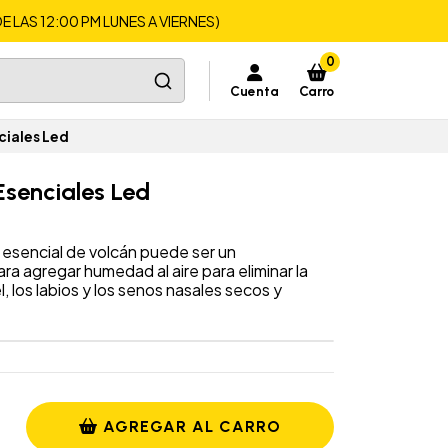
LAS 12:00 PM LUNES A VIERNES)
0
Cuenta
Carro
ciales Led
Esenciales Led
 esencial de volcán puede ser un
ara agregar humedad al aire para eliminar la
, los labios y los senos nasales secos y
AGREGAR AL CARRO