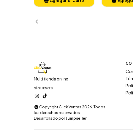
Agregar al Carro
Agregar
Añadido
Añ
CO
Co
Tér
Multi tienda online
Pol
SÍGUENOS
Pol
Copyright Click Ventas 2026. Todos
los derechos reservados.
Desarrollado por
Jumpseller
.