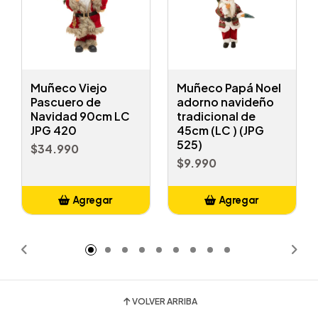
Muñeco Viejo
Muñeco Papá Noel
Pascuero de
adorno navideño
Navidad 90cm LC
tradicional de
JPG 420
45cm (LC ) (JPG
525)
$34.990
$9.990
Agregar
Agregar
Añadido
Añadido
VOLVER ARRIBA