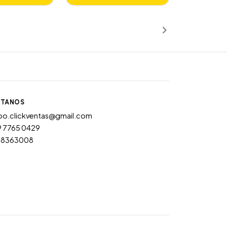
ñadido
Añadido
TANOS
po.clickventas@gmail.com
9 7765 0429
28363008