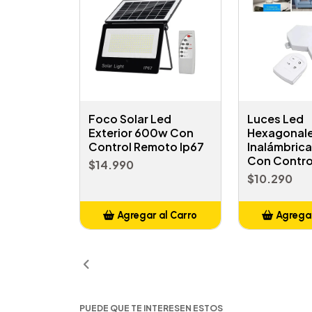
Foco Solar Led
Luces Led
Exterior 600w Con
Hexagonal
Control Remoto Ip67
Inalámbric
Con Contro
$14.990
$10.290
Agregar al Carro
Agregar
Añadido
Añ
PUEDE QUE TE INTERESEN ESTOS