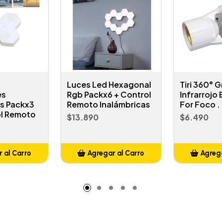
Luces Led Hexagonal
Tiri 360° 
es
Rgb Packx6 + Control
Infrarrojo
as Packx3
Remoto Inalámbricas
For Foco .
l Remoto
$13.890
$6.490
 al Carro
Agregar al Carro
Agrega
adido
Añadido
A