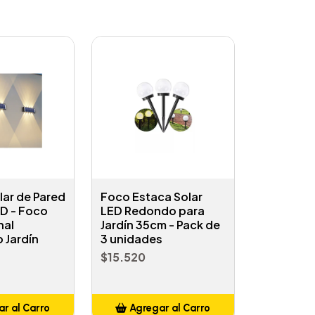
lar de Pared
Foco Estaca Solar
ED - Foco
LED Redondo para
nal
Jardín 35cm - Pack de
 Jardín
3 unidades
$15.520
r al Carro
Agregar al Carro