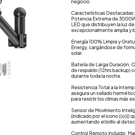
negocio.
Características Destacadas:
Potencia Extrema de 3000W:
LED que distribuyen la luz d
excepcionalmente amplia y br
Energía 100% Limpia y Gratu
Energy, cargándose de forma
solar.
Batería de Larga Duración: O
de respaldo (12hrs backup) c
durante toda la noche.
Resistencia Total a la Intemp
asegura un sellado hermético
para resistir los climas más e
Sensor de Movimiento Inteli
(indicado por el icono ((o))) 
aumentando el brillo al dete
Control Remoto Incluido: Man