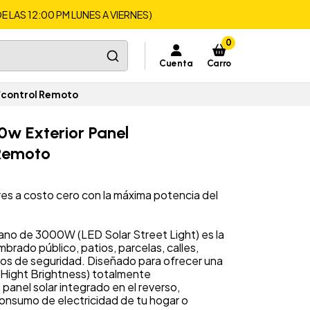
LAS 12:00 PM LUNES A VIERNES)
0
Cuenta
Carro
/control Remoto
0w Exterior Panel
 Remoto
ores a costo cero con la máxima potencia del
no de 3000W (LED Solar Street Light) es la
umbrado público, patios, parcelas, calles,
os de seguridad. Diseñado para ofrecer una
 (Hight Brightness) totalmente
panel solar integrado en el reverso,
onsumo de electricidad de tu hogar o