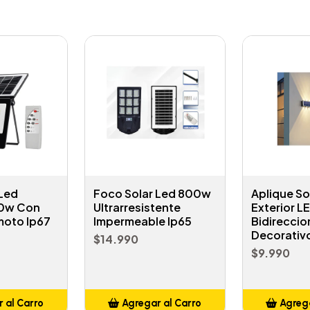
 Led
Foco Solar Led 800w
Aplique So
00w Con
Ultrarresistente
Exterior L
moto Ip67
Impermeable Ip65
Bidireccio
Decorativo
$14.990
$9.990
 al Carro
Agregar al Carro
Agrega