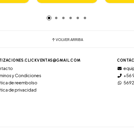
adido
Añadido
A
VOLVER ARRIBA
TIZACIONES.CLICKVENTAS@GMAIL.COM
CONTÁC
ntacto
equi
minos y Condiciones
+56 
ítica de reembolso
569
ítica de privacidad