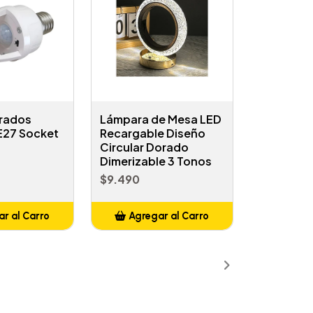
Grados
Lámpara de Mesa LED
 E27 Socket
Recargable Diseño
Circular Dorado
Dimerizable 3 Tonos
$9.490
r al Carro
Agregar al Carro
ñadido
Añadido