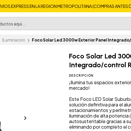
VIOS EXPRESS EN LA REGION METROPOLITANA (COMPRAS ANTES DE 
ILuminacion
Foco Solar Led 3000w Exterior Panel Integrado
Foco Solar Led 300
Integrado/control
DESCRIPCIÓN
¡Ilumina tus espacios exteri
mercado!
Este Foco LED Solar Suburba
solución definitiva para el al
estacionamientos y perímetr
iluminación de alta potencia
autosustentable gracias a su 
eliminando por completo el c