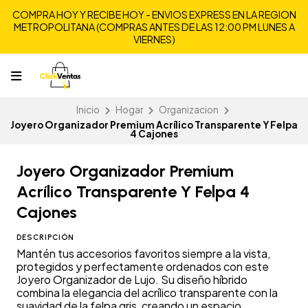
COMPRA HOY Y RECIBE HOY - ENVIOS EXPRESS EN LA REGION
METROPOLITANA (COMPRAS ANTES DE LAS 12:00 PM LUNES A
VIERNES)
Inicio
Hogar
Organizacion
Joyero Organizador Premium Acrílico Transparente Y Felpa
4 Cajones
Joyero Organizador Premium
Acrílico Transparente Y Felpa 4
Cajones
DESCRIPCIÓN
Mantén tus accesorios favoritos siempre a la vista,
protegidos y perfectamente ordenados con este
Joyero Organizador de Lujo. Su diseño híbrido
combina la elegancia del acrílico transparente con la
suavidad de la felpa gris, creando un espacio