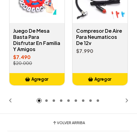
Juego De Mesa
Compresor De Aire
Basta Para
Para Neumaticos
Disfrutar En Familia
De 12v
Y Amigos
$7.990
$7.490
$20.000
Agregar
Agregar
Añadido
Añadido
VOLVER ARRIBA