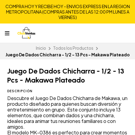
COMPRA HOY Y RECIBE HOY - ENVIOS EXPRESS EN LA REGION
METROPOLITANA (COMPRAS ANTES DE LAS 12:00 PM LUNES A
VIERNES)
Inicio
Todos los Productos
Juego De Dados Chicharra - 1/2 - 13 Pcs - Makawa Plateado
Juego De Dados Chicharra - 1/2 - 13
Pcs - Makawa Plateado
DESCRIPCIÓN
Descubre el Juego De Dados Chicharra de Makawa, un
producto diseñado para quienes buscan diversión y
entretenimiento en grupo. Este conjunto incluye 13
elementos, que combinan dados y una chicharra,
ideales para animar tus reuniones familiares o con
amigos.
El modelo MK-0386 es perfecto para crear momentos