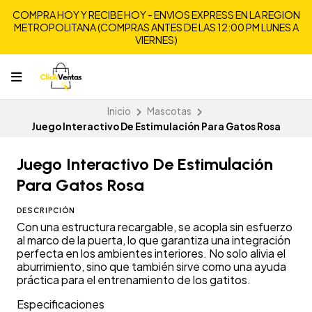
COMPRA HOY Y RECIBE HOY - ENVIOS EXPRESS EN LA REGION
METROPOLITANA (COMPRAS ANTES DE LAS 12:00 PM LUNES A
VIERNES)
Inicio
Mascotas
Juego Interactivo De Estimulación Para Gatos Rosa
Juego Interactivo De Estimulación
Para Gatos Rosa
DESCRIPCIÓN
Con una estructura recargable, se acopla sin esfuerzo
al marco de la puerta, lo que garantiza una integración
perfecta en los ambientes interiores. No solo alivia el
aburrimiento, sino que también sirve como una ayuda
práctica para el entrenamiento de los gatitos.
Especificaciones