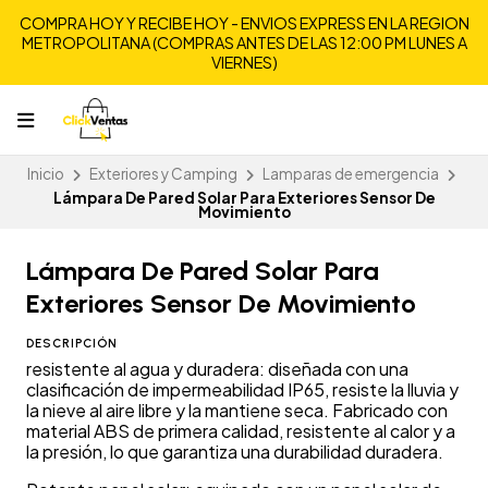
COMPRA HOY Y RECIBE HOY - ENVIOS EXPRESS EN LA REGION
METROPOLITANA (COMPRAS ANTES DE LAS 12:00 PM LUNES A
VIERNES)
Inicio
Exteriores y Camping
Lamparas de emergencia
Lámpara De Pared Solar Para Exteriores Sensor De
Movimiento
Lámpara De Pared Solar Para
Exteriores Sensor De Movimiento
DESCRIPCIÓN
resistente al agua y duradera: diseñada con una
clasificación de impermeabilidad IP65, resiste la lluvia y
la nieve al aire libre y la mantiene seca. Fabricado con
material ABS de primera calidad, resistente al calor y a
la presión, lo que garantiza una durabilidad duradera.