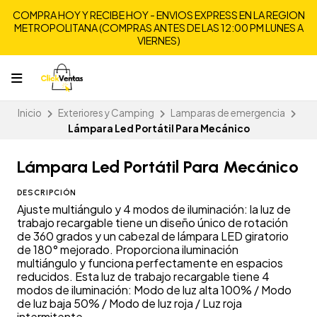
COMPRA HOY Y RECIBE HOY - ENVIOS EXPRESS EN LA REGION
METROPOLITANA (COMPRAS ANTES DE LAS 12:00 PM LUNES A
VIERNES)
Inicio
Exteriores y Camping
Lamparas de emergencia
Lámpara Led Portátil Para Mecánico
Lámpara Led Portátil Para Mecánico
DESCRIPCIÓN
Ajuste multiángulo y 4 modos de iluminación: la luz de
trabajo recargable tiene un diseño único de rotación
de 360 grados y un cabezal de lámpara LED giratorio
de 180° mejorado. Proporciona iluminación
multiángulo y funciona perfectamente en espacios
reducidos. Esta luz de trabajo recargable tiene 4
modos de iluminación: Modo de luz alta 100% / Modo
de luz baja 50% / Modo de luz roja / Luz roja
intermitente.