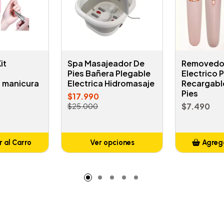
it
Spa Masajeador De
Removedor
l
Pies Bañera Plegable
Electrico 
o manicura
Electrica Hidromasaje
Recargable
Pies
$17.990
$7.490
$25.000
 al Carro
Ver opciones
Agrega
adido
A