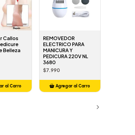
 Callos
REMOVEDOR
Pedicure
ELECTRICO PARA
 Belleza
MANICURA Y
PEDICURA 220V NL
3680
$7.990
r al Carro
Agregar al Carro
ñadido
Añadido