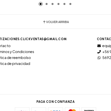
VOLVER ARRIBA
TIZACIONES.CLICKVENTAS@GMAIL.COM
CONTÁC
ntacto
equi
minos y Condiciones
+56 
ítica de reembolso
569
ítica de privacidad
PAGA CON CONFIANZA