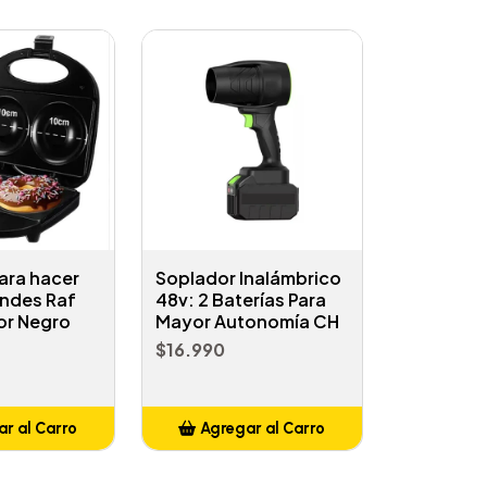
ara hacer
Soplador Inalámbrico
ndes Raf
48v: 2 Baterías Para
or Negro
Mayor Autonomía CH
$16.990
r al Carro
Agregar al Carro
ñadido
Añadido