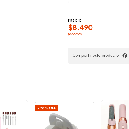
PRECIO
$8.490
¡Ahorra
!
Compartir este producto
-28% OFF