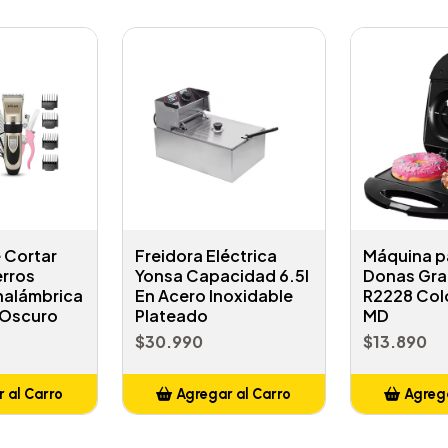
 Cortar
Freidora Eléctrica
Máquina p
erros
Yonsa Capacidad 6.5l
Donas Gra
nalámbrica
En Acero Inoxidable
R2228 Col
 Oscuro
Plateado
MD
$30.990
$13.890
 al Carro
Agregar al Carro
Agrega
adido
Añadido
A