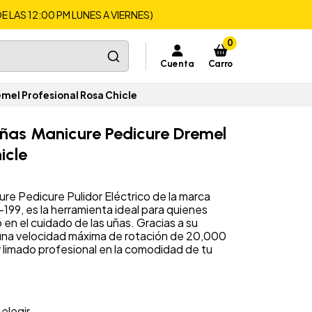
LAS 12:00 PM LUNES A VIERNES)
0
Cuenta
Carro
mel Profesional Rosa Chicle
ñas Manicure Pedicure Dremel
icle
re Pedicure Pulidor Eléctrico de la marca
9, es la herramienta ideal para quienes
n el cuidado de las uñas. Gracias a su
una velocidad máxima de rotación de 20,000
y limado profesional en la comodidad de tu
 elegir