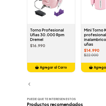
Torno Profesional
Mini Torno K
Uñas 30.000 Rpm
profesiona
Dremel
inalambric
uñas
$16.990
$14.990
$22.000
Agregar al Carro
Agregar
Añadido
Añ
PUEDE QUE TE INTERESEN ESTOS
Productos recomendados