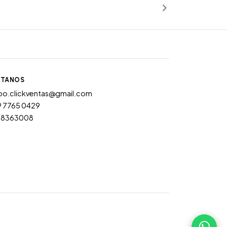
TANOS
po.clickventas@gmail.com
9 7765 0429
28363008