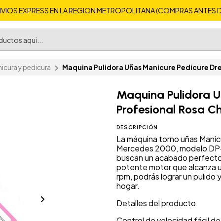
VIOS EXPRESS EN LA REGION METROPOLITANA (COMPRAS ANTES DE 
icura y pedicura
Maquina Pulidora Uñas Manicure Pedicure Dre
Maquina Pulidora U
Profesional Rosa Ch
DESCRIPCIÓN
La máquina torno uñas Manicu
Mercedes 2000, modelo DP-19
buscan un acabado perfecto e
potente motor que alcanza 
rpm, podrás lograr un pulido 
hogar.
Detalles del producto
Control de velocidad fácil de