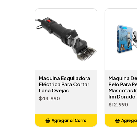
Maquina Esquiladora
Maquina De
Eléctrica Para Cortar
Pelo Para P
Lana Ovejas
Mascotas I
Irm Dorado
$44.990
$12.990
Agregar al Carro
Agregar
Añadido
Añ