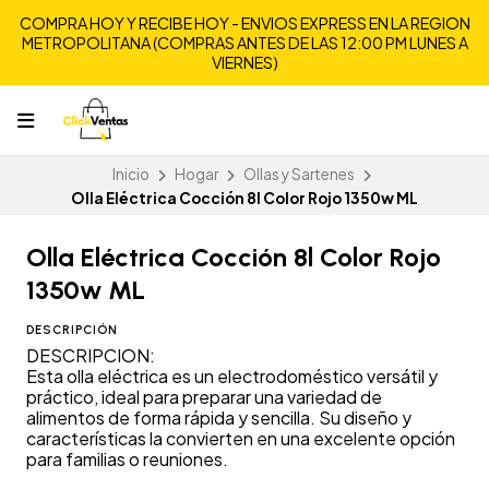
COMPRA HOY Y RECIBE HOY - ENVIOS EXPRESS EN LA REGION
METROPOLITANA (COMPRAS ANTES DE LAS 12:00 PM LUNES A
VIERNES)
Inicio
Hogar
Ollas y Sartenes
Olla Eléctrica Cocción 8l Color Rojo 1350w ML
Olla Eléctrica Cocción 8l Color Rojo
1350w ML
DESCRIPCIÓN
DESCRIPCION:
Esta olla eléctrica es un electrodoméstico versátil y
práctico, ideal para preparar una variedad de
alimentos de forma rápida y sencilla. Su diseño y
características la convierten en una excelente opción
para familias o reuniones.