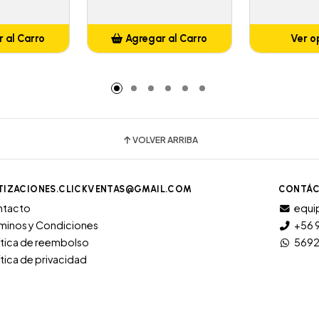
 al Carro
Agregar al Carro
Ver o
adido
Añadido
VOLVER ARRIBA
TIZACIONES.CLICKVENTAS@GMAIL.COM
CONTÁC
ntacto
equi
minos y Condiciones
+56 
ítica de reembolso
569
ítica de privacidad