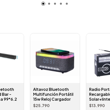
uetooth
Altavoz Bluetooth
Radio Portá
 Bar -
Multifunción Portátil
Recargabl
sa 99*6.2
15w Reloj Cargador
Solar+lint
$25.790
$13.990