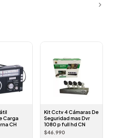
til
Kit Cctv 4 Cámaras De
e Carga
Seguridad mas Dvr
erna CH
1080 p full hd CN
$46.990