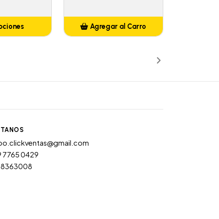
pciones
Agregar al Carro
Añadido
TANOS
po.clickventas@gmail.com
9 7765 0429
28363008