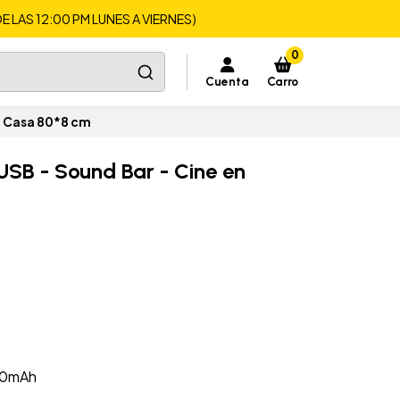
LAS 12:00 PM LUNES A VIERNES)
0
Cuenta
Carro
n Casa 80*8 cm
USB - Sound Bar - Cine en
200mAh