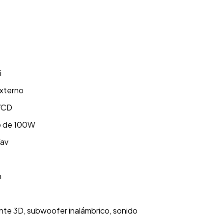
i
xterno
SVCD
o de 100W
Wav
n
nte 3D, subwoofer inalámbrico, sonido