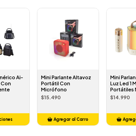
nérico Ai-
Mini Parlante Altavoz
Mini Parla
l Con
Portátil Con
Luz Led 1 
ente
Micrófono
Portátiles
$15.490
$14.990
ciones
Agregar al Carro
Agrega
Añadido
A