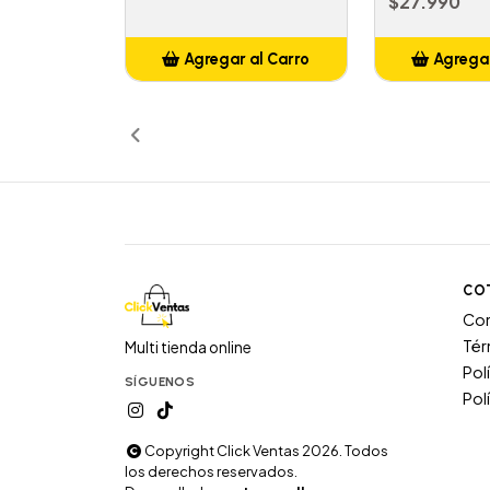
$27.990
Agregar al Carro
Agregar
Añadido
Añ
CO
Co
Tér
Multi tienda online
Pol
SÍGUENOS
Pol
Copyright Click Ventas 2026. Todos
los derechos reservados.