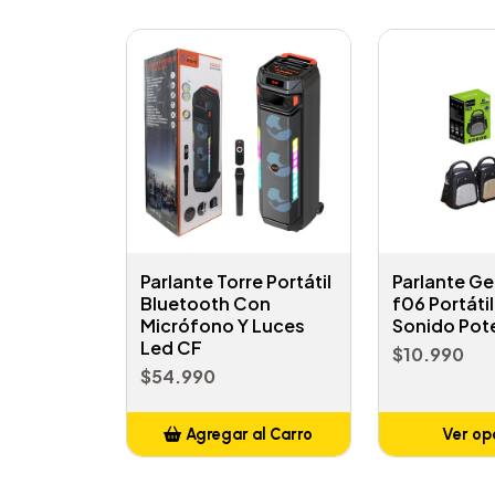
Parlante Torre Portátil
Parlante Ge
Bluetooth Con
f06 Portáti
Micrófono Y Luces
Sonido Pot
Led CF
$10.990
$54.990
Agregar al Carro
Ver op
Añadido