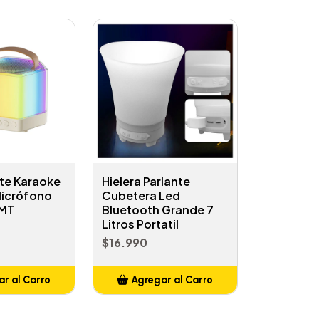
nte Karaoke
Hielera Parlante
Micrófono
Cubetera Led
 MT
Bluetooth Grande 7
Litros Portatil
$16.990
r al Carro
Agregar al Carro
ñadido
Añadido