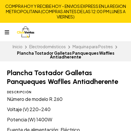
COMPRA HOY Y RECIBE HOY - ENVIOS EXPRESS EN LA REGION
METROPOLITANA (COMPRAS ANTES DE LAS 12:00 PM LUNES A
VIERNES)
Inicio
Electrodomésticos
Maquina para Postres
Plancha Tostador Galletas Panqueques Waflles
Antiadherente
Plancha Tostador Galletas
Panqueques Waflles Antiadherente
DESCRIPCIÓN
Número de modelo R.260
Voltaje (V) 220-240
Potencia (W) 1400W
Fuente de alimentación: Eléctrico