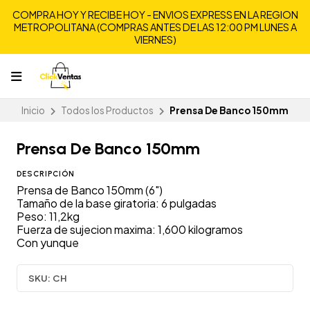
COMPRA HOY Y RECIBE HOY - ENVIOS EXPRESS EN LA REGION
METROPOLITANA (COMPRAS ANTES DE LAS 12:00 PM LUNES A
VIERNES)
Inicio
Todos los Productos
Prensa De Banco 150mm
Prensa De Banco 150mm
DESCRIPCIÓN
Prensa de Banco 150mm (6")
Tamaño de la base giratoria: 6 pulgadas
Peso: 11,2kg
Fuerza de sujecion maxima: 1,600 kilogramos
Con yunque
SKU:
CH