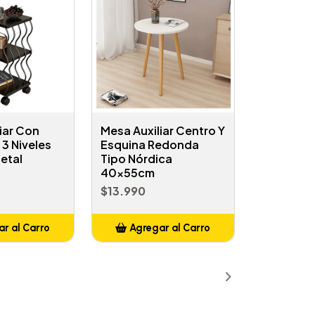
iar Con
Mesa Auxiliar Centro Y
3 Niveles
Esquina Redonda
etal
Tipo Nórdica
40x55cm
$13.990
r al Carro
Agregar al Carro
ñadido
Añadido