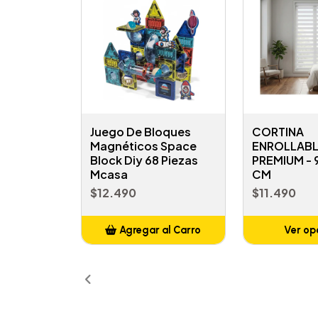
Juego De Bloques
CORTINA
Magnéticos Space
ENROLLABL
Block Diy 68 Piezas
PREMIUM -
Mcasa
CM
$12.490
$11.490
Agregar al Carro
Ver op
Añadido