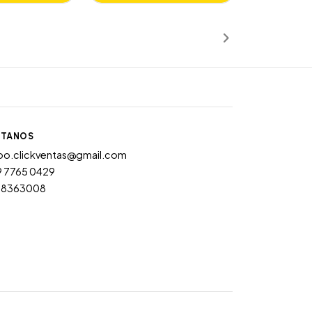
ñadido
Añadido
TANOS
po.clickventas@gmail.com
9 7765 0429
28363008