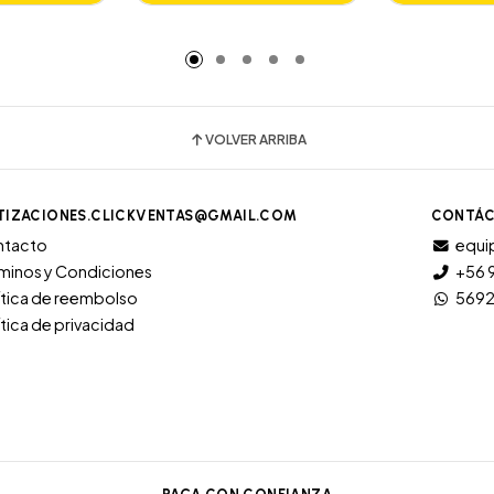
adido
Añadido
A
VOLVER ARRIBA
TIZACIONES.CLICKVENTAS@GMAIL.COM
CONTÁC
ntacto
equi
minos y Condiciones
+56 
ítica de reembolso
569
ítica de privacidad