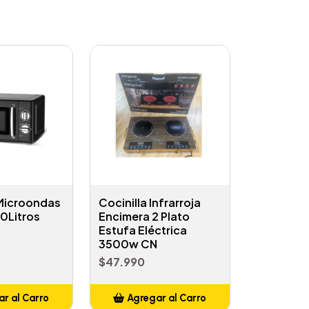
Microondas
Cocinilla Infrarroja
20Litros
Encimera 2 Plato
Estufa Eléctrica
3500w CN
$47.990
r al Carro
Agregar al Carro