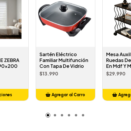
Sartén Eléctrico
Mesa Auxil
E ZEBRA
Familiar Multifunción
Ruedas De 
 90x200
Con Tapa De Vidrio
En Mdf Y M
$13.990
$29.990
ciones
Agregar al Carro
Agrega
Añadido
A