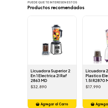
PUEDE QUE TE INTERESEN ESTOS
Productos recomendados
Licuadora Superior 2
Licuadora 
En 1 Electrica 2l Raf
Plastico Ele
2863 MD
1.5l R2870
$32.890
$17.990
Agregar al Carro
Agregar