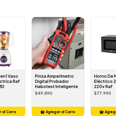
2en1 Vaso
Pinza Amperímetro
Horno De 
ctrica Raf
Digital Probador
Eléctrico 
 MD
Habotest Inteligente
220v Raf
$49.890
$77.990
 al Carro
Agregar al Carro
Agrega