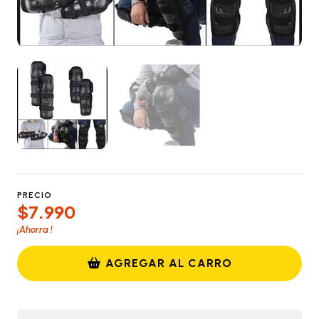
PRECIO
$7.990
¡Ahorra
!
AGREGAR AL CARRO