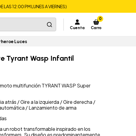
LAS 12:00 PM LUNES A VIERNES)
0
Cuenta
Carro
rheroe Luces
e Tyrant Wasp Infantil
 remoto multifunción TYRANT WASP Super
 atrás / Gire a la izquierda / Gire derecha /
 automática / Lanzamiento de arma
idas
a un robot transformable inspirado en los
ansformers. Su diseño es predominantemente