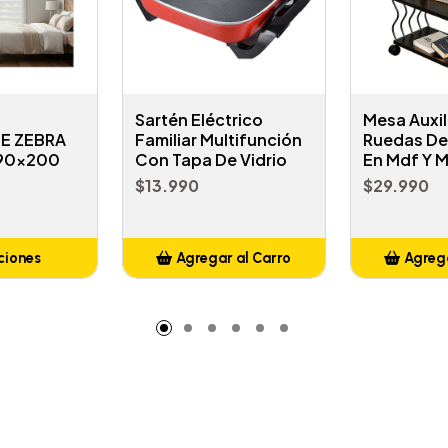
Sartén Eléctrico
Mesa Auxil
E ZEBRA
Familiar Multifunción
Ruedas De 
 90x200
Con Tapa De Vidrio
En Mdf Y M
$13.990
$29.990
ciones
Agregar al Carro
Agrega
Añadido
A