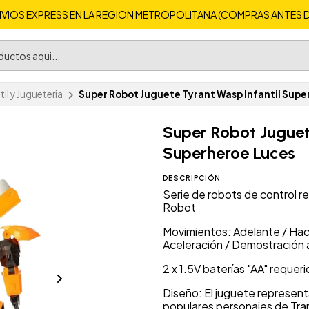
VIOS EXPRESS EN LA REGION METROPOLITANA (COMPRAS ANTES DE 
til y Jugueteria
Super Robot Juguete Tyrant Wasp Infantil Supe
Super Robot Juguet
Superheroe Luces
DESCRIPCIÓN
Serie de robots de control
Robot
Movimientos: Adelante / Hacia
Aceleración / Demostración
2 x 1.5V baterías "AA" requer
Diseño: El juguete represent
populares personajes de Tr