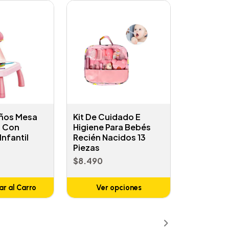
iños Mesa
Kit De Cuidado E
s Con
Higiene Para Bebés
Infantil
Recién Nacidos 13
Piezas
$8.490
r al Carro
Ver opciones
ñadido