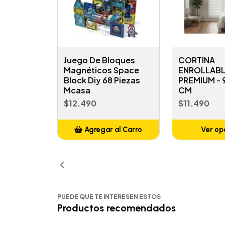
Juego De Bloques
CORTINA
Magnéticos Space
ENROLLABL
Block Diy 68 Piezas
PREMIUM -
Mcasa
CM
$12.490
$11.490
Agregar al Carro
Ver op
Añadido
PUEDE QUE TE INTERESEN ESTOS
Productos recomendados