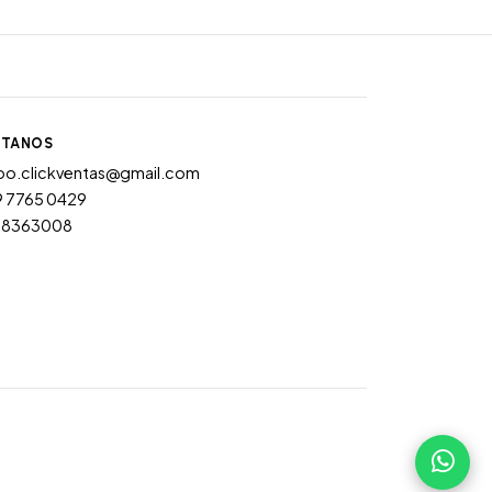
TANOS
po.clickventas@gmail.com
9 7765 0429
28363008