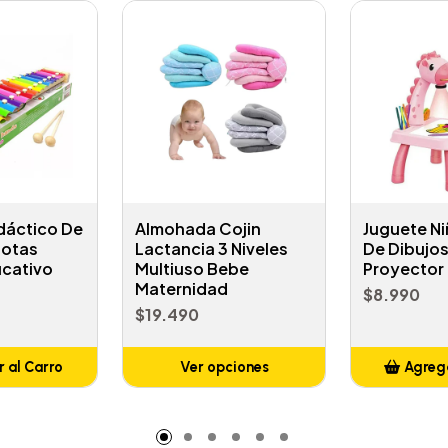
dáctico De
Almohada Cojin
Juguete N
Notas
Lactancia 3 Niveles
De Dibujo
ucativo
Multiuso Bebe
Proyector 
Maternidad
$8.990
$19.490
 al Carro
Ver opciones
Agrega
adido
A