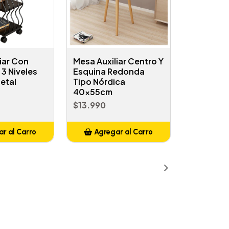
iar Con
Mesa Auxiliar Centro Y
3 Niveles
Esquina Redonda
etal
Tipo Nórdica
40x55cm
$13.990
r al Carro
Agregar al Carro
ñadido
Añadido