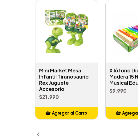
Mini Market Mesa
Xilófono Di
Infantil Tiranosaurio
Madera 15 
Rex Juguete
Musical Ed
Accesorio
$9.990
$21.990
Agregar al Carro
Agregar
Añadido
Añ