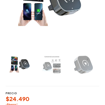
PRECIO
$24.490
¡Ahorra
!