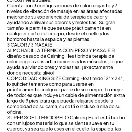
Cuenta con 3 configuraciones de calor relajante y 3
niveles de vibración de masaje en las áreas afectadas,
mejorando su experiencia de terapia de calor y
ayudando a aliviar sus dolores y molestias. Su gran
tamaño le permite que se use prácticamente en
cualquier parte del cuerpo, desde el cuello y los
hombros hasta la espalda y las piernas.
3 CALOR / 3 MASAJE
ALMOHADILLA TÉRMICA CON PESO Y MASAJE El
diseño pesado de Calming Heat brinda terapia de
calor dirigida a las articulaciones y los músculos, lo que
ayuda a aliviar dolores y molestias. ¡exactamente
donde necesita alivio!
COMODIDAD KING SIZE Calming Heat mide 12" x 24",
lo suficientemente como para usarse en
prácticamente cualquier parte de su cuerpo. Lo mejor
de todo: es que incluye un cable de alimentación extra
largo de 9 pies, para que pueda relajarse desde la
comodidad de su cama, su sofá o incluso la silla de su
oficina.
SUPER SOFT TERCIOPELO Calming Heat está hecho
con un lujoso material lo que se siente suave en tu
cuerpo, ya sea que lo uses en el cuello, la espalda, las