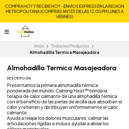
COMPRA HOY Y RECIBE HOY - ENVIOS EXPRESS EN LA REGION
METROPOLITANA (COMPRAS ANTES DE LAS 12:00 PM LUNES A
VIERNES)
Inicio
Todos los Productos
Almohadilla Termica Masajeadora
Almohadilla Termica Masajeadora
DESCRIPCIÓN
Presentamos la primera almohadilla térmica
ponderada del mundo, Calming Heat™ brinda la
terapia de calor calmante de una almohadilla térmica
con el beneficio de las perlas de arcilla que absorben el
calor y retienen y distribuyen uniformemente el calor
calmante.
Ayuda a relajar los dolores musculares, calmar las
articulaciones rígidas e incluso ayudar a aliviar los
cólicos menstruales.