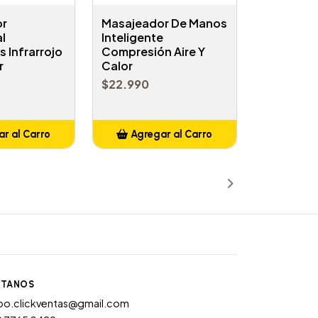
or
Masajeador De Manos
l
Inteligente
is Infrarrojo
Compresión Aire Y
r
Calor
$22.990
r al Carro
Agregar al Carro
ñadido
Añadido
TANOS
po.clickventas@gmail.com