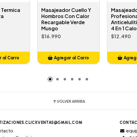
 Termica
Masajeador Cuello Y
Masajead
ra
Hombros Con Calor
Profesiona
Recargable Verde
Anticelulit
Musgo
4 En 1 Calo
$16.990
$12.490
 al Carro
Agregar al Carro
Agrega
adido
Añadido
A
VOLVER ARRIBA
TIZACIONES.CLICKVENTAS@GMAIL.COM
CONTÁC
ntacto
equi