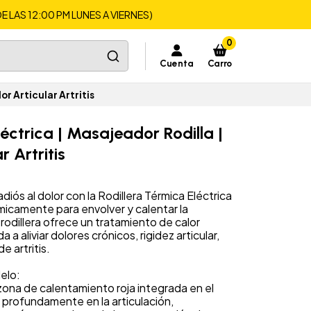
LAS 12:00 PM LUNES A VIERNES)
0
Cuenta
Carro
or Articular Artritis
léctrica | Masajeador Rodilla |
r Artritis
diós al dolor con la Rodillera Térmica Eléctrica
camente para envolver y calentar la
ta rodillera ofrece un tratamiento de calor
 a aliviar dolores crónicos, rigidez articular,
e artritis.
elo:
 zona de calentamiento roja integrada en el
a profundamente en la articulación,