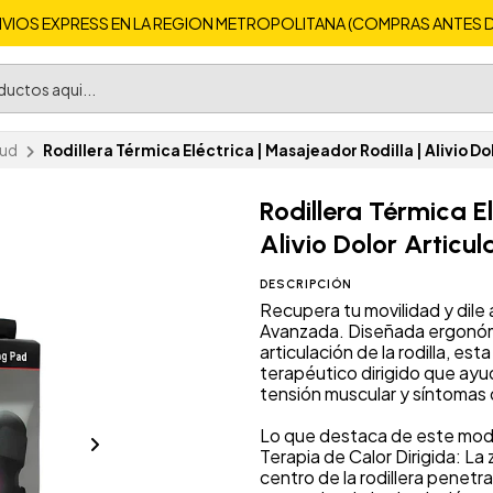
VIOS EXPRESS EN LA REGION METROPOLITANA (COMPRAS ANTES DE 
lud
Rodillera Térmica Eléctrica | Masajeador Rodilla | Alivio Dol
Rodillera Térmica E
Alivio Dolor Articula
DESCRIPCIÓN
Recupera tu movilidad y dile a
Avanzada. Diseñada ergonómi
articulación de la rodilla, es
terapéutico dirigido que ayuda
tensión muscular y síntomas d
Lo que destaca de este mod
Terapia de Calor Dirigida: La
centro de la rodillera penetr