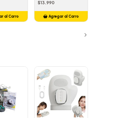
$13.990
r al Carro
Agregar al Carro
ñadido
Añadido