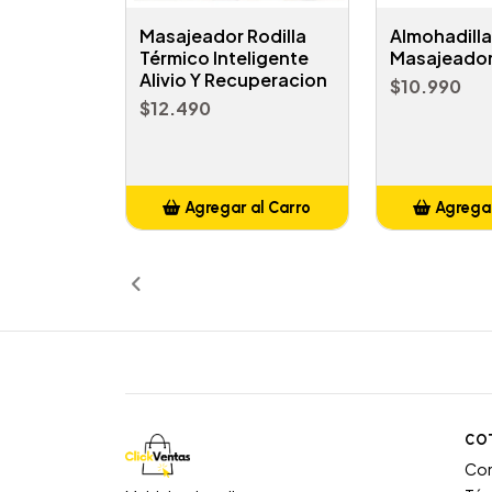
Masajeador Rodilla
Almohadilla
Térmico Inteligente
Masajeado
Alivio Y Recuperacion
$10.990
$12.490
Agregar al Carro
Agregar
Añadido
Añ
CO
Co