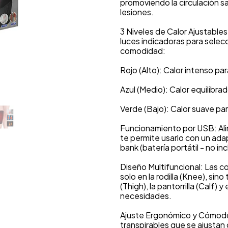
promoviendo la circulación s
lesiones.
3 Niveles de Calor Ajustables
luces indicadoras para selec
comodidad:
Rojo (Alto): Calor intenso par
Azul (Medio): Calor equilibr
Verde (Bajo): Calor suave para
Funcionamiento por USB: Al
te permite usarlo con un ad
bank (batería portátil - no in
Diseño Multifuncional: Las co
solo en la rodilla (Knee), si
(Thigh), la pantorrilla (Calf)
necesidades.
Ajuste Ergonómico y Cómodo
transpirables que se ajusta