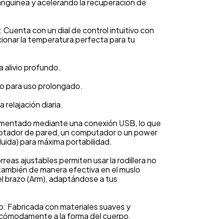
anguínea y acelerando la recuperación de
: Cuenta con un dial de control intuitivo con
cionar la temperatura perfecta para tu
a alivio profundo.
ado para uso prolongado.
 relajación diaria.
imentado mediante una conexión USB, lo que
aptador de pared, un computador o un power
cluida) para máxima portabilidad.
rreas ajustables permiten usar la rodillera no
no también de manera efectiva en el muslo
 y el brazo (Arm), adaptándose a tus
: Fabricada con materiales suaves y
n cómodamente a la forma del cuerpo,