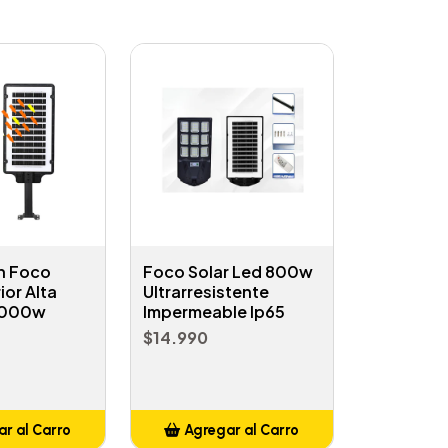
n Foco
Foco Solar Led 800w
ior Alta
Ultrarresistente
1000w
Impermeable Ip65
$14.990
r al Carro
Agregar al Carro