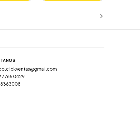
ñadido
Añadido
TANOS
po.clickventas@gmail.com
9 7765 0429
28363008