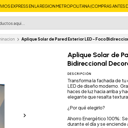
VIOS EXPRESS EN LA REGION METROPOLITANA (COMPRAS ANTES DE 
minacion
Aplique Solar de Pared Exterior LED - Foco Bidireccio
Aplique Solar de Pa
Bidireccional Decor
DESCRIPCIÓN
Transforma la fachada de tu c
LED de diseño moderno. Graci
haces de luz hacia arriba y 
elegante que resalta textur
¿Por qué elegirlo?
Ahorro Energético 100%: Se 
durante el día y se enciende