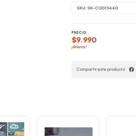
SKU:
SK-COD13440
PRECIO
$9.990
¡Ahorra
!
Compartir este producto