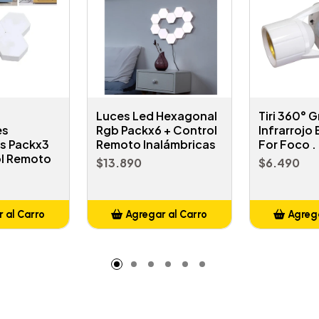
Luces Led Hexagonal
Tiri 360° 
es
Rgb Packx6 + Control
Infrarrojo
as Packx3
Remoto Inalámbricas
For Foco .
l Remoto
$13.890
$6.490
 al Carro
Agregar al Carro
Agrega
adido
Añadido
A