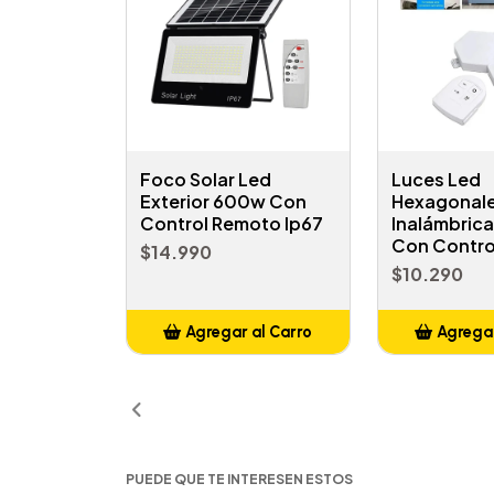
Foco Solar Led
Luces Led
Exterior 600w Con
Hexagonal
Control Remoto Ip67
Inalámbric
Con Contro
$14.990
$10.290
Agregar al Carro
Agregar
Añadido
Añ
PUEDE QUE TE INTERESEN ESTOS