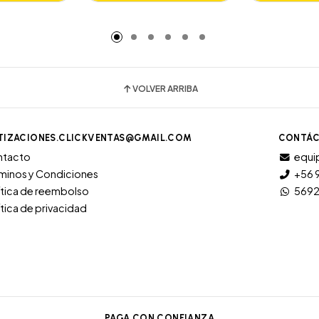
adido
Añadido
A
VOLVER ARRIBA
TIZACIONES.CLICKVENTAS@GMAIL.COM
CONTÁC
ntacto
equi
minos y Condiciones
+56 
ítica de reembolso
569
ítica de privacidad
PAGA CON CONFIANZA