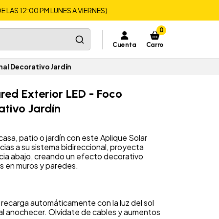
LAS 12:00 PM LUNES A VIERNES)
0
Cuenta
Carro
nal Decorativo Jardín
red Exterior LED - Foco
ativo Jardín
asa, patio o jardín con este Aplique Solar
as a su sistema bidireccional, proyecta
hacia abajo, creando un efecto decorativo
as en muros y paredes.
recarga automáticamente con la luz del sol
 al anochecer. Olvídate de cables y aumentos