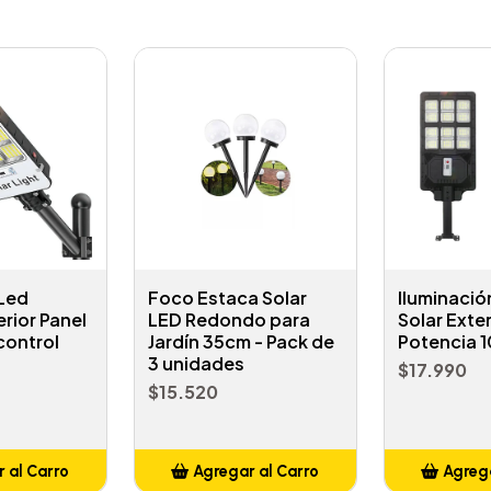
 Led
Foco Estaca Solar
Iluminació
rior Panel
LED Redondo para
Solar Exter
control
Jardín 35cm - Pack de
Potencia 
3 unidades
$17.990
$15.520
 al Carro
Agregar al Carro
Agrega