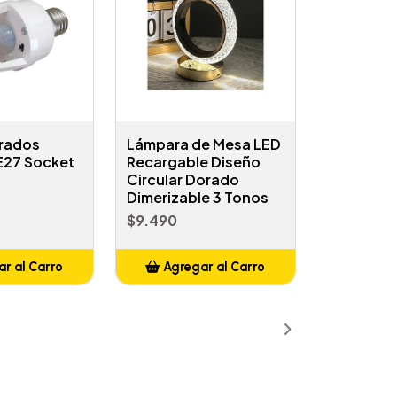
Grados
Lámpara de Mesa LED
 E27 Socket
Recargable Diseño
Circular Dorado
Dimerizable 3 Tonos
$9.490
r al Carro
Agregar al Carro
ñadido
Añadido