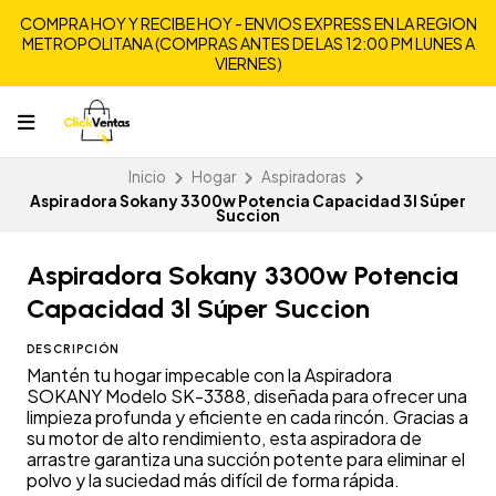
COMPRA HOY Y RECIBE HOY - ENVIOS EXPRESS EN LA REGION
METROPOLITANA (COMPRAS ANTES DE LAS 12:00 PM LUNES A
VIERNES)
Inicio
Hogar
Aspiradoras
Aspiradora Sokany 3300w Potencia Capacidad 3l Súper
Succion
Aspiradora Sokany 3300w Potencia
Capacidad 3l Súper Succion
DESCRIPCIÓN
Mantén tu hogar impecable con la Aspiradora
SOKANY Modelo SK-3388, diseñada para ofrecer una
limpieza profunda y eficiente en cada rincón. Gracias a
su motor de alto rendimiento, esta aspiradora de
arrastre garantiza una succión potente para eliminar el
polvo y la suciedad más difícil de forma rápida.