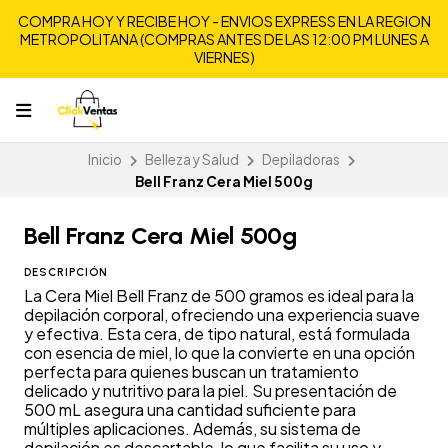
COMPRA HOY Y RECIBE HOY - ENVIOS EXPRESS EN LA REGION
METROPOLITANA (COMPRAS ANTES DE LAS 12:00 PM LUNES A
VIERNES)
Inicio
Belleza y Salud
Depiladoras
Bell Franz Cera Miel 500g
Bell Franz Cera Miel 500g
DESCRIPCIÓN
La Cera Miel Bell Franz de 500 gramos es ideal para la
depilación corporal, ofreciendo una experiencia suave
y efectiva. Esta cera, de tipo natural, está formulada
con esencia de miel, lo que la convierte en una opción
perfecta para quienes buscan un tratamiento
delicado y nutritivo para la piel. Su presentación de
500 mL asegura una cantidad suficiente para
múltiples aplicaciones. Además, su sistema de
depilación es descartable, lo que facilita su uso y