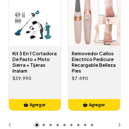
Kit 3 En 1 Cortadora
Removedor Callos
De Pasto + Moto
Electrico Pedicure
Sierra + Tijeras
Recargable Belleza
Inalam
Pies
$39.990
$7.490
Agregar
Agregar
Añadido
Añadido