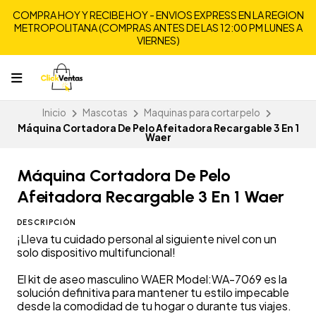
COMPRA HOY Y RECIBE HOY - ENVIOS EXPRESS EN LA REGION
METROPOLITANA (COMPRAS ANTES DE LAS 12:00 PM LUNES A
VIERNES)
Inicio
Mascotas
Maquinas para cortar pelo
Máquina Cortadora De Pelo Afeitadora Recargable 3 En 1
Waer
Máquina Cortadora De Pelo
Afeitadora Recargable 3 En 1 Waer
DESCRIPCIÓN
¡Lleva tu cuidado personal al siguiente nivel con un
solo dispositivo multifuncional!
El kit de aseo masculino WAER Model:WA-7069 es la
solución definitiva para mantener tu estilo impecable
desde la comodidad de tu hogar o durante tus viajes.