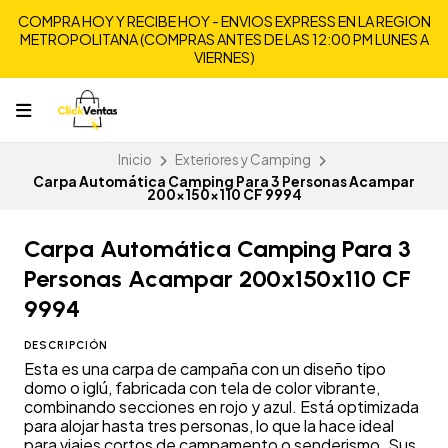
COMPRA HOY Y RECIBE HOY - ENVIOS EXPRESS EN LA REGION
METROPOLITANA (COMPRAS ANTES DE LAS 12:00 PM LUNES A
VIERNES)
Inicio
Exteriores y Camping
Carpa Automática Camping Para 3 Personas Acampar
200x150x110 CF 9994
Carpa Automática Camping Para 3
Personas Acampar 200x150x110 CF
9994
DESCRIPCIÓN
Esta es una carpa de campaña con un diseño tipo
domo o iglú, fabricada con tela de color vibrante,
combinando secciones en rojo y azul. Está optimizada
para alojar hasta tres personas, lo que la hace ideal
para viajes cortos de campamento o senderismo. Sus