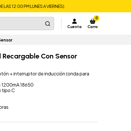
LAS 12:00 PM LUNES A VIERNES)
0
Cuenta
Carro
Sensor
ed Recargable Con Sensor
otón + interruptor de inducción (onda para
de 1200mA 18650
 tipo C
oras