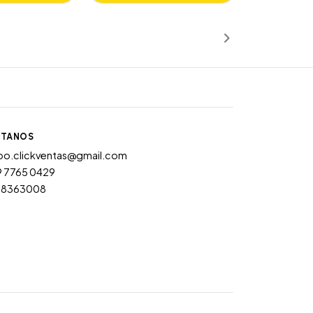
Añadido
TANOS
po.clickventas@gmail.com
9 7765 0429
28363008