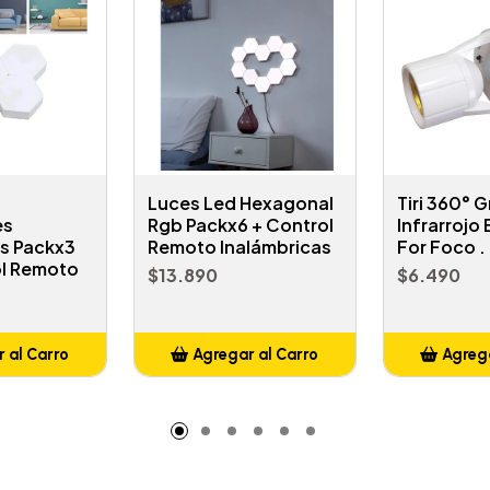
Luces Led Hexagonal
Tiri 360° 
es
Rgb Packx6 + Control
Infrarrojo
as Packx3
Remoto Inalámbricas
For Foco .
l Remoto
$13.890
$6.490
 al Carro
Agregar al Carro
Agrega
adido
Añadido
A