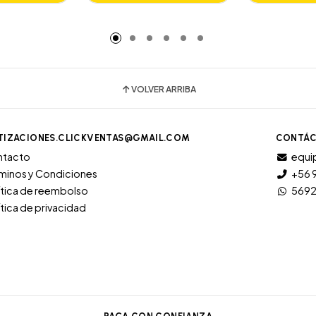
adido
VOLVER ARRIBA
TIZACIONES.CLICKVENTAS@GMAIL.COM
CONTÁC
ntacto
equi
minos y Condiciones
+56 
ítica de reembolso
569
ítica de privacidad