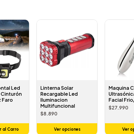
ontal Led
Linterna Solar
Maquina C
 Cinturón
Recargable Led
Ultrasónic
z Faro
Iluminacion
Facial Frio
Multifuncional
$27.990
$8.890
 al Carro
Ver opciones
Ver o