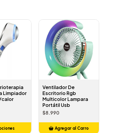
rioterapia
Ventilador De
a Limpiador
Escritorio Rgb
/calor
Multicolor Lampara
Portátil Usb
$8.990
pciones
Agregar al Carro