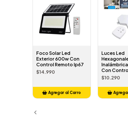
Foco Solar Led
Luces Led
Exterior 600w Con
Hexagonal
Control Remoto Ip67
Inalámbric
Con Contro
$14.990
$10.290
Agregar al Carro
Agregar
Añadido
Añ