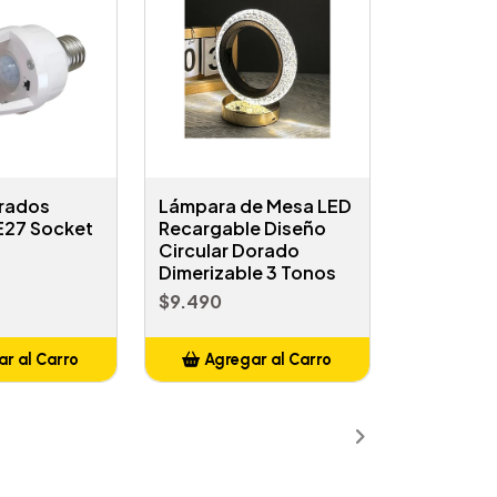
Grados
Lámpara de Mesa LED
 E27 Socket
Recargable Diseño
Circular Dorado
Dimerizable 3 Tonos
$9.490
r al Carro
Agregar al Carro
ñadido
Añadido