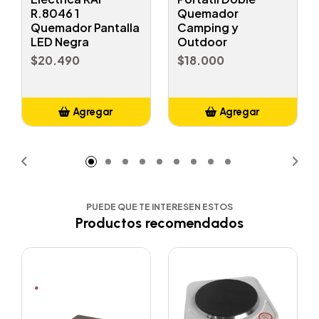
R.8046 1
Quemador
Quemador Pantalla
Camping y
LED Negra
Outdoor
$20.490
$18.000
Agregar
Agregar
Añadido
Añadido
PUEDE QUE TE INTERESEN ESTOS
Productos recomendados