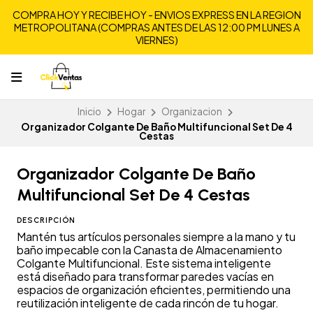
COMPRA HOY Y RECIBE HOY - ENVIOS EXPRESS EN LA REGION
METROPOLITANA (COMPRAS ANTES DE LAS 12:00 PM LUNES A
VIERNES)
Inicio
Hogar
Organizacion
Organizador Colgante De Baño Multifuncional Set De 4
Cestas
Organizador Colgante De Baño
Multifuncional Set De 4 Cestas
DESCRIPCIÓN
Mantén tus artículos personales siempre a la mano y tu
baño impecable con la Canasta de Almacenamiento
Colgante Multifuncional. Este sistema inteligente
está diseñado para transformar paredes vacías en
espacios de organización eficientes, permitiendo una
reutilización inteligente de cada rincón de tu hogar.