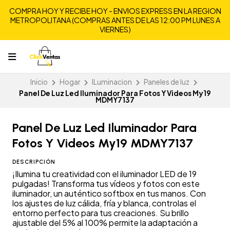
COMPRA HOY Y RECIBE HOY - ENVIOS EXPRESS EN LA REGION
METROPOLITANA (COMPRAS ANTES DE LAS 12:00 PM LUNES A
VIERNES)
Inicio
Hogar
ILuminacion
Paneles de luz
Panel De Luz Led Iluminador Para Fotos Y Videos My19
MDMY7137
Panel De Luz Led Iluminador Para
Fotos Y Videos My19 MDMY7137
DESCRIPCIÓN
¡Ilumina tu creatividad con el iluminador LED de 19
pulgadas! Transforma tus vídeos y fotos con este
iluminador, un auténtico softbox en tus manos. Con
los ajustes de luz cálida, fría y blanca, controlas el
entorno perfecto para tus creaciones. Su brillo
ajustable del 5% al 100% permite la adaptación a