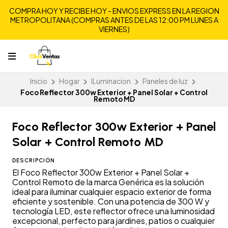
COMPRA HOY Y RECIBE HOY - ENVIOS EXPRESS EN LA REGION
METROPOLITANA (COMPRAS ANTES DE LAS 12:00 PM LUNES A
VIERNES)
Inicio
Hogar
ILuminacion
Paneles de luz
Foco Reflector 300w Exterior + Panel Solar + Control
Remoto MD
Foco Reflector 300w Exterior + Panel
Solar + Control Remoto MD
DESCRIPCIÓN
El Foco Reflector 300w Exterior + Panel Solar +
Control Remoto de la marca Genérica es la solución
ideal para iluminar cualquier espacio exterior de forma
eficiente y sostenible. Con una potencia de 300 W y
tecnología LED, este reflector ofrece una luminosidad
excepcional, perfecto para jardines, patios o cualquier