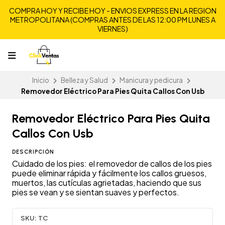
COMPRA HOY Y RECIBE HOY - ENVIOS EXPRESS EN LA REGION
METROPOLITANA (COMPRAS ANTES DE LAS 12:00 PM LUNES A
VIERNES)
Inicio
Belleza y Salud
Manicura y pedicura
Removedor Eléctrico Para Pies Quita Callos Con Usb
Removedor Eléctrico Para Pies Quita
Callos Con Usb
DESCRIPCIÓN
Cuidado de los pies: el removedor de callos de los pies
puede eliminar rápida y fácilmente los callos gruesos,
muertos, las cutículas agrietadas, haciendo que sus
pies se vean y se sientan suaves y perfectos.
SKU:
TC