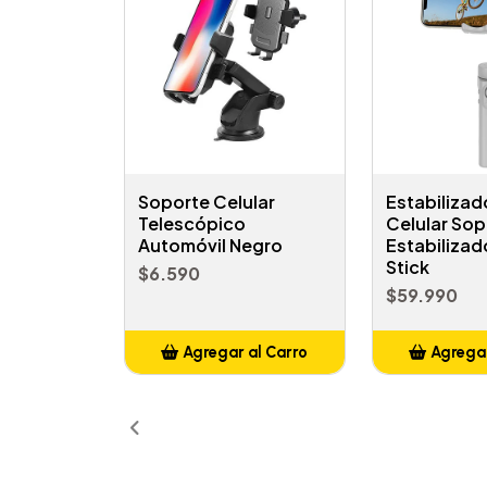
Soporte Celular
Estabilizad
Telescópico
Celular Sop
Automóvil Negro
Estabiliza
Stick
$6.590
$59.990
Agregar al Carro
Agregar
Añadido
Añ