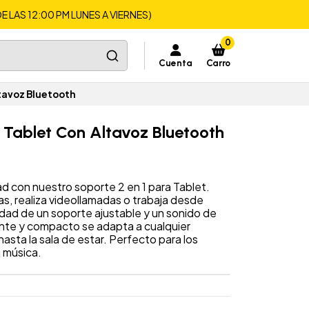
LAS 12:00 PM LUNES A VIERNES)
0
Cuenta
Carro
ltavoz Bluetooth
a Tablet Con Altavoz Bluetooth
ad con nuestro soporte 2 en 1 para Tablet.
tas, realiza videollamadas o trabaja desde
idad de un soporte ajustable y un sonido de
ante y compacto se adapta a cualquier
hasta la sala de estar. Perfecto para los
a música.