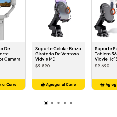
or De
Soporte Celular Brazo
Soporte Po
orte
Giratorio De Ventosa
Tablero 36
dor Camara
Vidvie MD
Vidvie Hc1
$9.890
$9.690
 al Carro
Agregar al Carro
Agrega
adido
Añadido
A