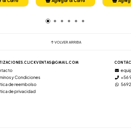
 al Carro
Agregar al Carro
Agrega
adido
Añadido
A
VOLVER ARRIBA
TIZACIONES.CLICKVENTAS@GMAIL.COM
CONTÁC
ntacto
equi
minos y Condiciones
+56 
ítica de reembolso
569
ítica de privacidad