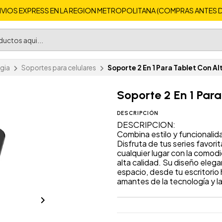
VIOS EXPRESS EN LA REGION METROPOLITANA (COMPRAS ANTES DE 
gia
Soportes para celulares
Soporte 2 En 1 Para Tablet Con A
Soporte 2 En 1 Par
DESCRIPCIÓN
DESCRIPCION:
Combina estilo y funcionalid
Disfruta de tus series favori
cualquier lugar con la comod
alta calidad. Su diseño eleg
espacio, desde tu escritorio 
amantes de la tecnología y l