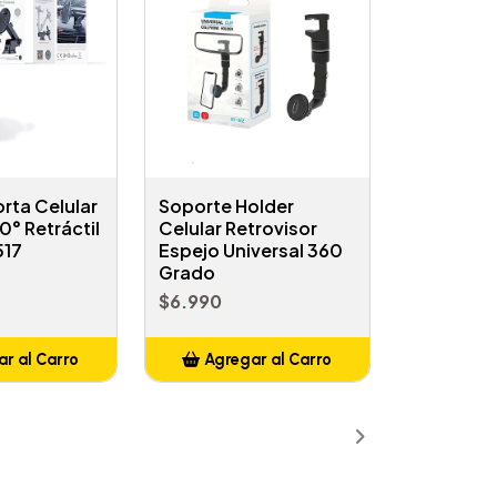
rta Celular
Soporte Holder
0° Retráctil
Celular Retrovisor
517
Espejo Universal 360
Grado
$6.990
r al Carro
Agregar al Carro
ñadido
Añadido