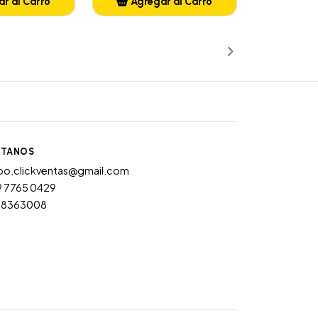
r al Carro
Agregar al Carro
ñadido
Añadido
TANOS
po.clickventas@gmail.com
9 7765 0429
28363008