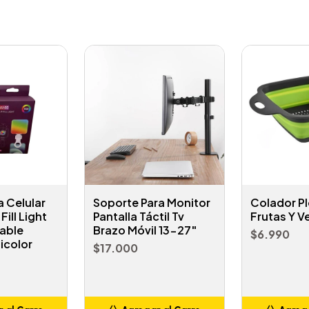
a Celular
Soporte Para Monitor
Colador Pl
Fill Light
Pantalla Táctil Tv
Frutas Y V
able
Brazo Móvil 13-27"
$6.990
icolor
$17.000