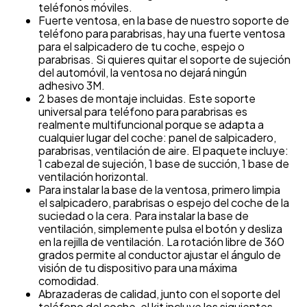
teléfonos móviles.
Fuerte ventosa, en la base de nuestro soporte de
teléfono para parabrisas, hay una fuerte ventosa
para el salpicadero de tu coche, espejo o
parabrisas. Si quieres quitar el soporte de sujeción
del automóvil, la ventosa no dejará ningún
adhesivo 3M.
2 bases de montaje incluidas. Este soporte
universal para teléfono para parabrisas es
realmente multifuncional porque se adapta a
cualquier lugar del coche: panel de salpicadero,
parabrisas, ventilación de aire. El paquete incluye:
1 cabezal de sujeción, 1 base de succión, 1 base de
ventilación horizontal.
Para instalar la base de la ventosa, primero limpia
el salpicadero, parabrisas o espejo del coche de la
suciedad o la cera. Para instalar la base de
ventilación, simplemente pulsa el botón y desliza
en la rejilla de ventilación. La rotación libre de 360
grados permite al conductor ajustar el ángulo de
visión de tu dispositivo para una máxima
comodidad.
Abrazaderas de calidad, junto con el soporte del
teléfono del coche, el kit incluye los siguientes