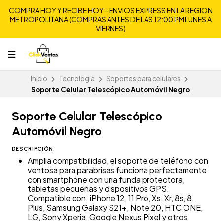
COMPRA HOY Y RECIBE HOY - ENVIOS EXPRESS EN LA REGION
METROPOLITANA (COMPRAS ANTES DE LAS 12:00 PM LUNES A
VIERNES)
Inicio
Tecnologia
Soportes para celulares
Soporte Celular Telescópico Automóvil Negro
Soporte Celular Telescópico
Automóvil Negro
DESCRIPCIÓN
Amplia compatibilidad, el soporte de teléfono con
ventosa para parabrisas funciona perfectamente
con smartphone con una funda protectora,
tabletas pequeñas y dispositivos GPS.
Compatible con: iPhone 12, 11 Pro, Xs, Xr, 8s, 8
Plus, Samsung Galaxy S21+, Note 20, HTC ONE,
LG, Sony Xperia, Google Nexus Pixel y otros