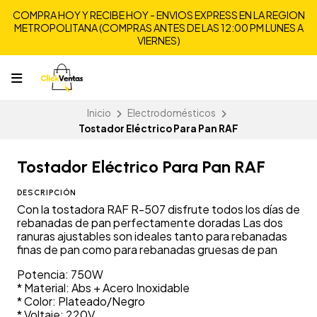
COMPRA HOY Y RECIBE HOY - ENVIOS EXPRESS EN LA REGION
METROPOLITANA (COMPRAS ANTES DE LAS 12:00 PM LUNES A
VIERNES)
Inicio
Electrodomésticos
Tostador Eléctrico Para Pan RAF
Tostador Eléctrico Para Pan RAF
DESCRIPCIÓN
Con la tostadora RAF R-507 disfrute todos los días de
rebanadas de pan perfectamente doradas Las dos
ranuras ajustables son ideales tanto para rebanadas
finas de pan como para rebanadas gruesas de pan
Potencia: 750W
* Material: Abs + Acero Inoxidable
* Color: Plateado/Negro
* Voltaje: 220V