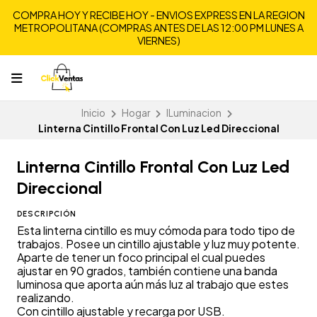
COMPRA HOY Y RECIBE HOY - ENVIOS EXPRESS EN LA REGION
METROPOLITANA (COMPRAS ANTES DE LAS 12:00 PM LUNES A
VIERNES)
Inicio
Hogar
ILuminacion
Linterna Cintillo Frontal Con Luz Led Direccional
Linterna Cintillo Frontal Con Luz Led
Direccional
DESCRIPCIÓN
Esta linterna cintillo es muy cómoda para todo tipo de
trabajos. Posee un cintillo ajustable y luz muy potente.
Aparte de tener un foco principal el cual puedes
ajustar en 90 grados, también contiene una banda
luminosa que aporta aún más luz al trabajo que estes
realizando.
Con cintillo ajustable y recarga por USB.