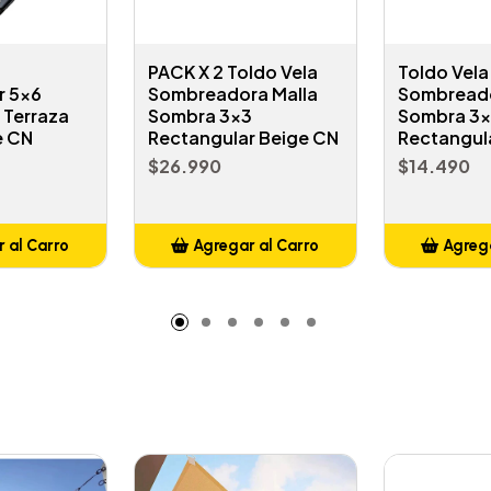
PACK X 2 Toldo Vela
Toldo Vela
r 5x6
Sombreadora Malla
Sombreado
 Terraza
Sombra 3x3
Sombra 3
e CN
Rectangular Beige CN
Rectangul
$26.990
$14.490
 al Carro
Agregar al Carro
Agrega
adido
Añadido
A