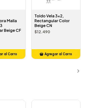
Toldo Vela 3x2,
ra Malla
Rectangular Color
x3
Beige CN
ar Beige CF
$12.490
r al Carro
Agregar al Carro
ñadido
Añadido