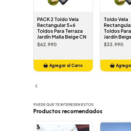
PACK 2 Toldo Vela
Toldo Vela
Rectangular 5x6
Rectangula
Toldos Para Terraza
Toldos Para
Jardín Malla Beige CN
Jardín Beig
$62.990
$33.990
Agregar al Carro
Agregar
Añadido
Añ
PUEDE QUE TE INTERESEN ESTOS
Productos recomendados