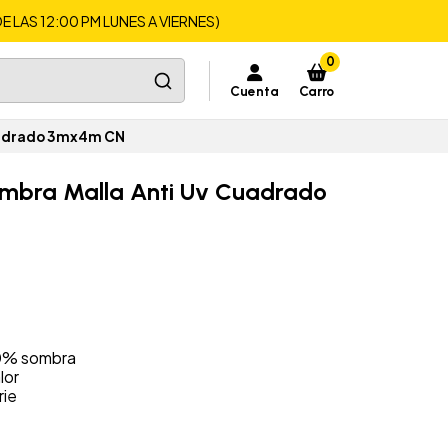
LAS 12:00 PM LUNES A VIERNES)
0
Cuenta
Carro
Cuadrado 3mx4m CN
ombra Malla Anti Uv Cuadrado
0% sombra
lor
rie