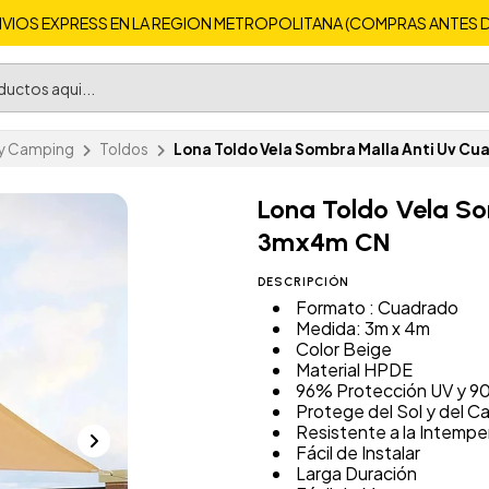
VIOS EXPRESS EN LA REGION METROPOLITANA (COMPRAS ANTES DE 
 y Camping
Toldos
Lona Toldo Vela Sombra Malla Anti Uv 
Lona Toldo Vela S
3mx4m CN
DESCRIPCIÓN
Formato : Cuadrado
Medida: 3m x 4m
Color Beige
Material HPDE
96% Protección UV y 9
Protege del Sol y del Ca
Resistente a la Intempe
Fácil de Instalar
Larga Duración