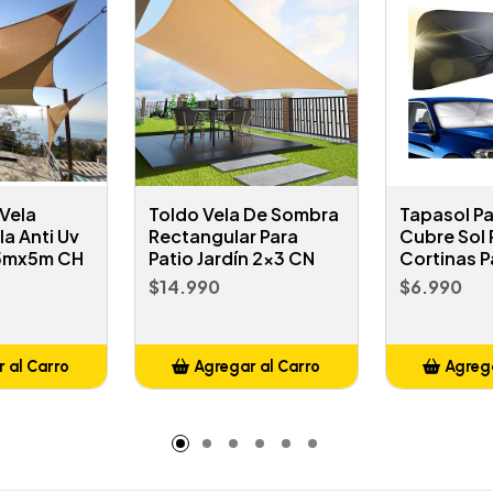
Vela
Toldo Vela De Sombra
Tapasol Pa
a Anti Uv
Rectangular Para
Cubre Sol
5mx5m CH
Patio Jardín 2x3 CN
Cortinas P
$14.990
$6.990
 al Carro
Agregar al Carro
Agrega
adido
Añadido
A