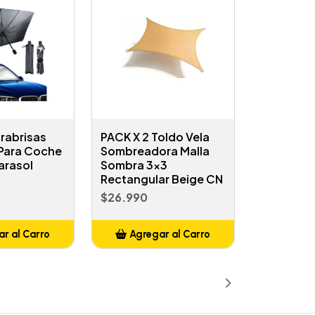
rabrisas
PACK X 2 Toldo Vela
 Para Coche
Sombreadora Malla
arasol
Sombra 3x3
Rectangular Beige CN
$26.990
r al Carro
Agregar al Carro
ñadido
Añadido