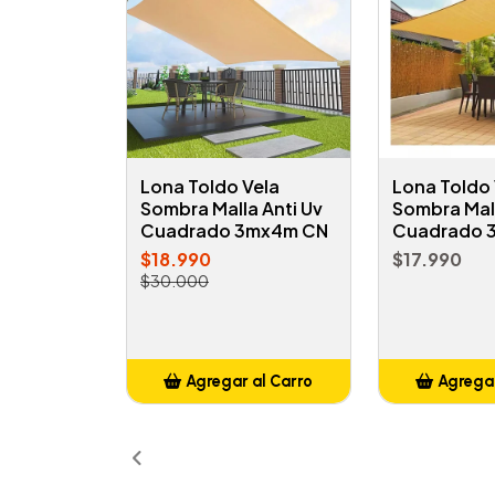
Lona Toldo Vela
Lona Toldo 
Sombra Malla Anti Uv
Sombra Mall
Cuadrado 3mx4m CN
Cuadrado 
$18.990
$17.990
$30.000
Agregar al Carro
Agregar
Añadido
Añ