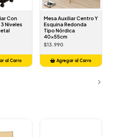
iar Con
Mesa Auxiliar Centro Y
3 Niveles
Esquina Redonda
etal
Tipo Nórdica
40x55cm
$13.990
r al Carro
Agregar al Carro
ñadido
Añadido