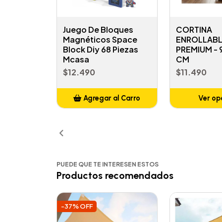
Juego De Bloques
CORTINA
Magnéticos Space
ENROLLABL
Block Diy 68 Piezas
PREMIUM -
Mcasa
CM
$12.490
$11.490
Agregar al Carro
Ver op
Añadido
PUEDE QUE TE INTERESEN ESTOS
Productos recomendados
-37% OFF