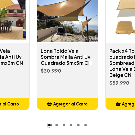
Vela
Lona Toldo Vela
Pack x4 To
a Anti Uv
Sombra Malla Anti Uv
cuadrado 
3mx3m CN
Cuadrado 5mx5m CH
Sombread
Lona Vela
$30.990
Beige CN
$59.990
 al Carro
Agregar al Carro
Agrega
adido
Añadido
A