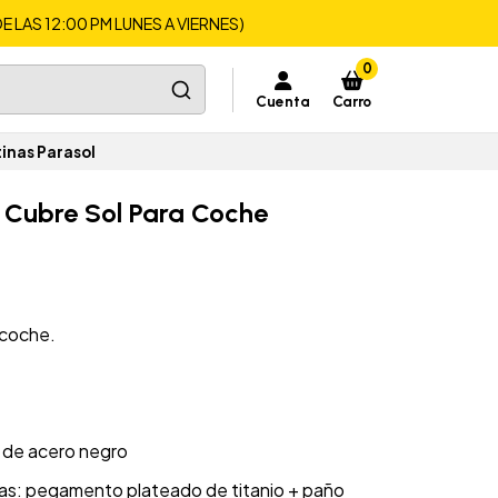
LAS 12:00 PM LUNES A VIERNES)
0
Cuenta
Carro
inas Parasol
 Cubre Sol Para Coche
 coche.
o de acero negro
guas: pegamento plateado de titanio + paño