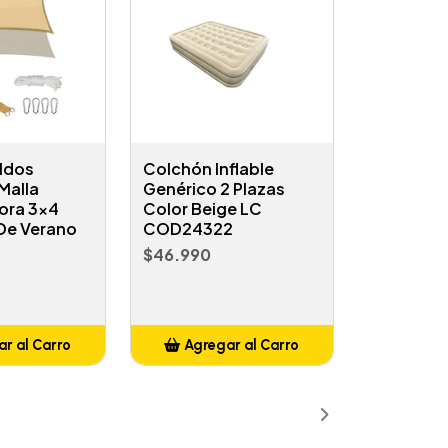
ldos
Colchón Inflable
Malla
Genérico 2 Plazas
ora 3x4
Color Beige LC
 De Verano
COD24322
$46.990
r al Carro
Agregar al Carro
ñadido
Añadido