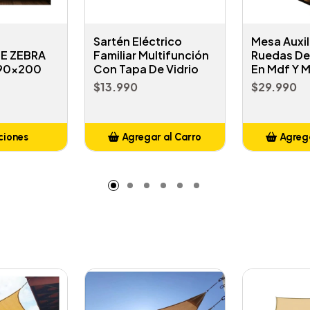
Sartén Eléctrico
Mesa Auxil
E ZEBRA
Familiar Multifunción
Ruedas De 
 90x200
Con Tapa De Vidrio
En Mdf Y M
$13.990
$29.990
ciones
Agregar al Carro
Agrega
Añadido
A